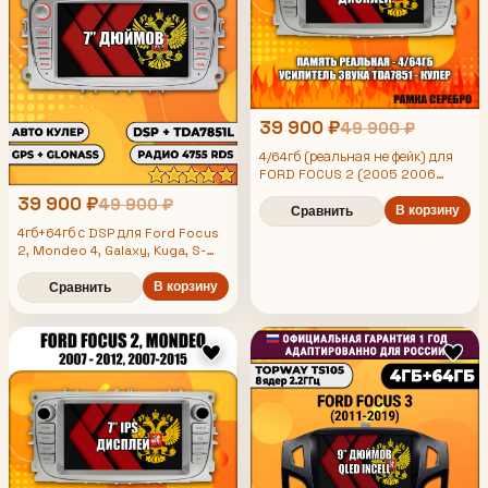
39 900 ₽
49 900 ₽
4/64гб (реальная не фейк) для
FORD FOCUS 2 (2005 2006
2007 2008 2009 2010 2011)
39 900 ₽
49 900 ₽
Форд Фокус, под кондиционер,
В корзину
Сравнить
Android магнитола
4гб+64гб с DSP для Ford Focus
2, Mondeo 4, Galaxy, Kuga, S-
max, C-max, Android магнитола,
усилитель звука TDA7851, цвет
В корзину
Сравнить
серебро