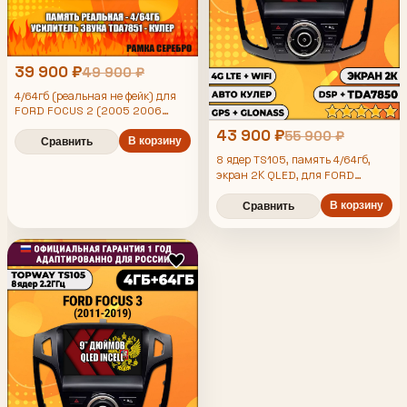
39 900 ₽
49 900 ₽
4/64гб (реальная не фейк) для
FORD FOCUS 2 (2005 2006
2007 2008 2009 2010 2011)
43 900 ₽
55 900 ₽
Форд Фокус, под кондиционер,
В корзину
Сравнить
Android магнитола
8 ядер TS105, память 4/64гб,
экран 2К QLED, для FORD
FOCUS 3 (2011-2019), Android
магнитола
В корзину
Сравнить