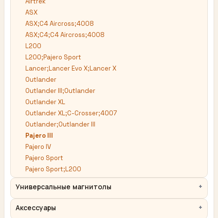
Airtrek
ASX
ASX;C4 Aircross;4008
ASX;C4;C4 Aircross;4008
L200
L200;Pajero Sport
Lancer;Lancer Evo X;Lancer X
Outlander
Outlander III;Outlander
Outlander XL
Outlander XL;C-Crosser;4007
Outlander;Outlander III
Pajero III
Pajero IV
Pajero Sport
Pajero Sport;L200
Универсальные магнитолы
Аксессуары