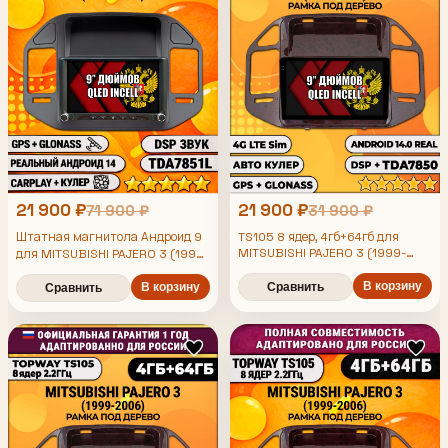
21 900 ₽
21 900 ₽
71 900 ₽
31 900 ₽
Штатная магнитола Андроид 9
TS105 8 ядер, 4гб+64гб для
MITSUBISHI PAJERO 3 (1999-
для MITSUBISHI PAJERO 3 (1999-
2006), рамка под дерево,
2006), рамка черная, 4/64гб,
DSP, Topway TS105,
Android магнитола
В корзину
В корзину
Сравнить
Сравнить
беспроводной CarPlay и Android
Auto, GPS и ГЛОНАСС