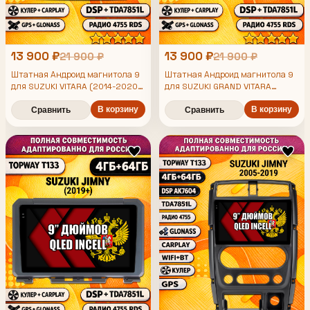
13 900 ₽
13 900 ₽
21 900 ₽
21 900 ₽
Штатная Андроид магнитола 9
Штатная Андроид магнитола 9
для SUZUKI VITARA (2014-2020),
для SUZUKI GRAND VITARA
4/64гб, DSP, беспроводной
(2005-2014), 4/64гб, DSP,
CarPlay и Android Auto, GPS и
В корзину
беспроводной CarPlay и Android
В корзину
Сравнить
Сравнить
ГЛОНАСС
Auto, GPS и ГЛОНАСС