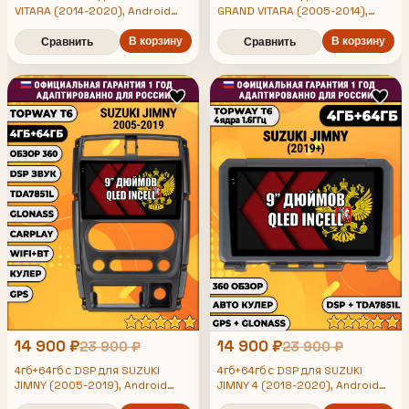
VITARA (2014-2020), Android
GRAND VITARA (2005-2014),
магнитола, без слота под симку,
Android магнитола, без слота
усилитель звука TDA7851 и
В корзину
под симку, усилитель звука
В корзину
Сравнить
Сравнить
поддержка 360 камер
TDA7851 и поддержка 360 камер
14 900 ₽
14 900 ₽
23 900 ₽
23 900 ₽
4гб+64гб с DSP для SUZUKI
4гб+64гб с DSP для SUZUKI
JIMNY (2005-2019), Android
JIMNY 4 (2018-2020), Android
магнитола, без слота под симку,
магнитола, без слота под симку,