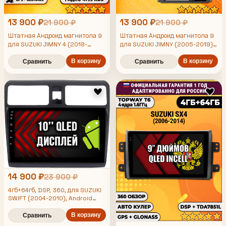
13 900 ₽
13 900 ₽
21 900 ₽
21 900 ₽
Штатная Андроид магнитола 9
Штатная Андроид магнитола 9
для SUZUKI JIMNY 4 (2018-
для SUZUKI JIMNY (2005-2019),
2020), 4/64гб, DSP, беспроводной
4/64гб, DSP, беспроводной
CarPlay и Android Auto, GPS и
В корзину
CarPlay и Android Auto, GPS и
В корзину
Сравнить
Сравнить
ГЛОНАСС
ГЛОНАСС
14 900 ₽
23 900 ₽
4гб+64гб, DSP, 360, для SUZUKI
SWIFT (2004-2010), Android
магнитола с усилителем
TDA7851 без слота сим
В корзину
Сравнить