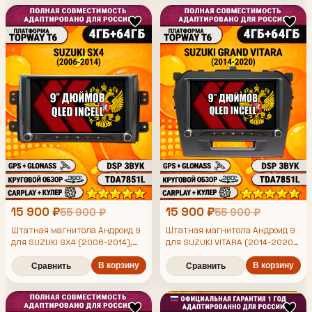
15 900 ₽
15 900 ₽
55 900 ₽
55 900 ₽
Штатная магнитола Андроид 9
Штатная магнитола Андроид 9
для SUZUKI SX4 (2006-2014),
для SUZUKI VITARA (2014-2020),
4/64гб, DSP, 360 обзор,
4/64гб, DSP, 360 обзор,
беспроводной CarPlay и Android
В корзину
беспроводной CarPlay и Android
В корзину
Сравнить
Сравнить
Auto, GPS и ГЛОНАСС
Auto, GPS и ГЛОНАСС