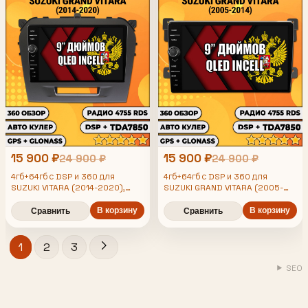
15 900 ₽
15 900 ₽
24 900 ₽
24 900 ₽
4гб+64гб с DSP и 360 для
4гб+64гб с DSP и 360 для
SUZUKI VITARA (2014-2020),
SUZUKI GRAND VITARA (2005-
Android магнитола с DSP и
2014), Android магнитола с DSP
усилителем TDA7850
В корзину
и усилителем TDA7850
В корзину
Сравнить
Сравнить
1
2
3
SEO