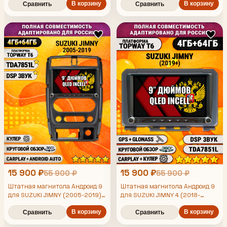
усилитель звука TDA7851 и
В корзину
усилитель звука TDA7851 и
В корзину
Сравнить
Сравнить
поддержка 360 камер
поддержка 360 камер
15 900 ₽
15 900 ₽
55 900 ₽
55 900 ₽
Штатная магнитола Андроид 9
Штатная магнитола Андроид 9
для SUZUKI JIMNY (2005-2019),
для SUZUKI JIMNY 4 (2018-
4/64гб, DSP, 360 обзор,
2020), 4/64гб, DSP, 360 обзор,
беспроводной CarPlay и Android
В корзину
беспроводной CarPlay и Android
В корзину
Сравнить
Сравнить
Auto, GPS и ГЛОНАСС
Auto, GPS и ГЛОНАСС