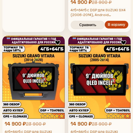
14 900 ₽
23 900 ₽
4гб+64гб с DSP для SUZUKI SX4
(2006-2014), Android
магнитола, без слота под симку,
усилитель звука TDA7851 и
В корзину
Сравнить
поддержка 360 камер
14 900 ₽
14 900 ₽
23 900 ₽
23 900 ₽
4гб+64гб с DSP для SUZUKI
4гб+64гб с DSP для SUZUKI