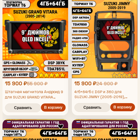
15 900 ₽
15 900 ₽
55 900 ₽
24 900 ₽
Штатная магнитола Андроид 9
4гб+64гб с DSP и 360 для
SUZUKI JIMNY (2005-2019),
для SUZUKI GRAND VITARA
Android магнитола с DSP и
(2005-2014), 4/64гб, DSP, 360
усилителем TDA7850
В корзину
обзор, беспроводной CarPlay и
В корзину
Сравнить
Сравнить
Android Auto, GPS и ГЛОНАСС