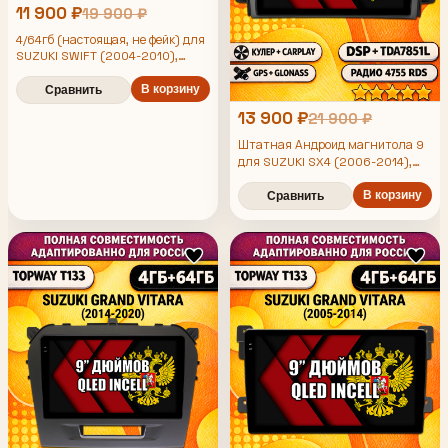
11 900 ₽
19 900 ₽
4/64гб (настоящая, не фейк) для
SUZUKI SWIFT (2004-2010),
Android магнитола с
усилителем TDA7851
В корзину
Сравнить
13 900 ₽
21 900 ₽
Штатная Андроид магнитола 9
для SUZUKI SX4 (2006-2014),
4/64гб, DSP, беспроводной
CarPlay и Android Auto, GPS и
В корзину
Сравнить
ГЛОНАСС