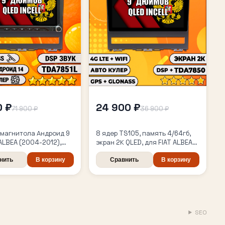
0 ₽
24 900 ₽
71 900 ₽
36 900 ₽
магнитола Андроид 9
8 ядер TS105, память 4/64гб,
 ALBEA (2004-2012),
экран 2К QLED, для FIAT ALBEA
(2004-2012), Android
DSP, Topway TS105,
магнитола
дной CarPlay и
нить
В корзину
Сравнить
В корзину
Auto, GPS и ГЛОНАСС
SEO