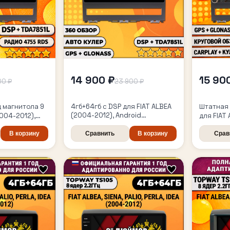
14 900 ₽
15 90
00 ₽
23 900 ₽
 магнитола 9
4гб+64гб с DSP для FIAT ALBEA
Штатная 
(2004-2012), Android
2004-2012),
для FIAT
магнитола, без слота под
проводной
4/64гб, D
симку, усилитель звука
 Auto, GPS и
В корзину
Сравнить
В корзину
беспрово
Срав
TDA7851 и поддержка 360
Android 
камер