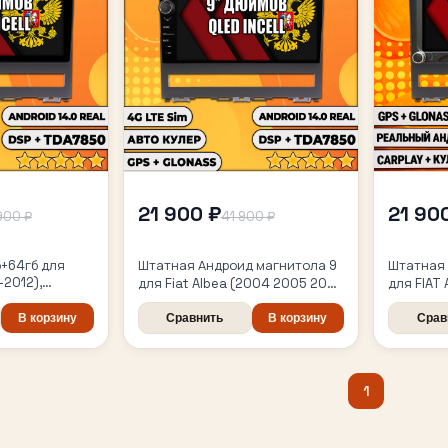
21 900 ₽
21 90
900 ₽
41 900 ₽
б+64гб для
Штатная Андроид магнитола 9
Штатная 
-2012),
для Fiat Albea (2004 2005 2006
для FIAT
ла
2007 2008 2009 2010 2011
4/64гб, 
2012), TS105 8 ядер, 4/64гб,
В корзину
Сравнить
В корзину
беспрово
Срав
Qled Incell, CarPlay/Android
Android 
Auto, Gps/Глонасс
1