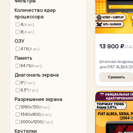
Фильтры
Количество ядер
процессора
4
(4 шт.)
8
(4 шт.)
ОЗУ
13 900 ₽
21 9
4 ГБ
(8 шт.)
Память
Штатная Андроид
64 ГБ
(8 шт.)
для FIAT ALBEA (
4/64гб, DSP, бес
Диагональ экрана
CarPlay и Android
Сравнить
9″
ГЛОНАСС
(7 шт.)
9.5″
(1 шт.)
Разрешение экрана
1280x720
(5 шт.)
1340x800
(2 шт.)
2000x1200
(1 шт.)
Крутилки