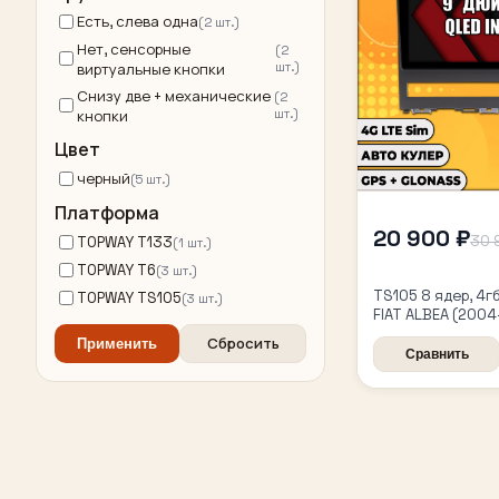
Есть, слева одна
(2 шт.)
Нет, сенсорные
(2
шт.)
виртуальные кнопки
Снизу две + механические
(2
шт.)
кнопки
Цвет
черный
(5 шт.)
Платформа
20 900 ₽
30 
TOPWAY T133
(1 шт.)
TOPWAY T6
(3 шт.)
TS105 8 ядер, 4г
TOPWAY TS105
(3 шт.)
FIAT ALBEA (2004
Android магнито
Сбросить
Применить
Сравнить