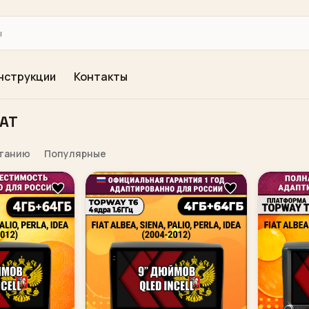
нструкции
Контакты
IAT
станию
Популярные