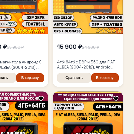
0 ₽
15 900 ₽
55 900 ₽
24 900 ₽
магнитола Андроид 9
4гб+64гб с DSP и 360 для FIAT
ALBEA (2004-2012), Android
 ALBEA (2004-2012),
магнитола с DSP и усилителем
SP, 360 обзор,
TDA7850
дной CarPlay и
нить
В корзину
Сравнить
В корзину
Auto, GPS и ГЛОНАСС