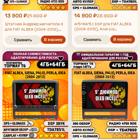
13 900 ₽
14 900 ₽
21 900 ₽
23 900 ₽
Штатная Андроид магнитола 9
4гб+64гб с DSP для FIAT ALBEA
(2004-2012), Android
для FIAT ALBEA (2004-2012),
магнитола, без слота под симку,
4/64гб, DSP, беспроводной
усилитель звука TDA7851 и
В корзину
CarPlay и Android Auto, GPS и
В корзину
Сравнить
Сравнить
поддержка 360 камер
ГЛОНАСС