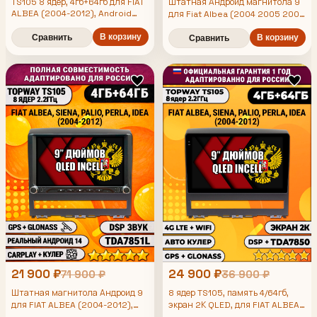
TS105 8 ядер, 4гб+64гб для FIAT
Штатная Андроид магнитола 9
ALBEA (2004-2012), Android
для Fiat Albea (2004 2005 2006
магнитола
2007 2008 2009 2010 2011
В корзину
2012), TS105 8 ядер, 4/64гб,
Сравнить
В корзину
Сравнить
Qled Incell, CarPlay/Android
Auto, Gps/Глонасс
21 900 ₽
24 900 ₽
71 900 ₽
36 900 ₽
Штатная магнитола Андроид 9
8 ядер TS105, память 4/64гб,
для FIAT ALBEA (2004-2012),
экран 2К QLED, для FIAT ALBEA
(2004-2012), Android
4/64гб, DSP, Topway TS105,