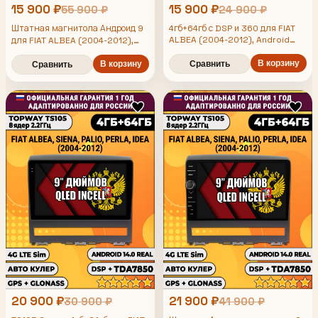
15 900 ₽
15 900 ₽
55 900 ₽
24 900 ₽
Штатная магнитола Андроид 9
4гб+64гб с DSP и 360 для FIAT
ALBEA (2004-2012), Android
для FIAT ALBEA (2004-2012),
магнитола с DSP и усилителем
4/64гб, DSP, 360 обзор,
TDA7850
В корзину
беспроводной CarPlay и Android
В корзину
Сравнить
Сравнить
Auto, GPS и ГЛОНАСС
20 900 ₽
21 900 ₽
30 900 ₽
41 900 ₽