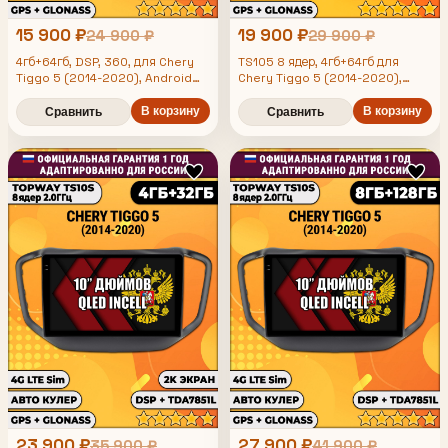
15 900 ₽
19 900 ₽
24 900 ₽
29 900 ₽
4гб+64гб, DSP, 360, для Chery
TS105 8 ядер, 4гб+64гб для
Tiggo 5 (2014-2020), Android
Chery Tiggo 5 (2014-2020),
магнитола с усилителем
Android магнитола
TDA7851 без слота сим
В корзину
В корзину
Сравнить
Сравнить
23 900 ₽
27 900 ₽
35 900 ₽
41 900 ₽