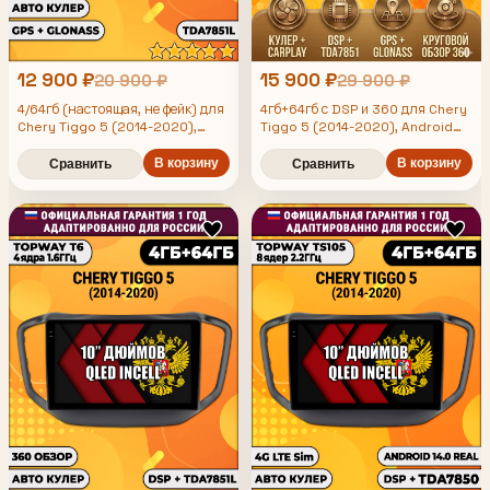
12 900 ₽
15 900 ₽
20 900 ₽
29 900 ₽
4/64гб (настоящая, не фейк) для
4гб+64гб с DSP и 360 для Chery
Chery Tiggo 5 (2014-2020),
Tiggo 5 (2014-2020), Android
Android магнитола с
магнитола
усилителем TDA7851
В корзину
В корзину
Сравнить
Сравнить