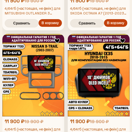
11 900 ₽
11 900 ₽
19 900 ₽
19 900 ₽
4/64гб (настоящая, не фейк) для
4/64гб (настоящая, не фейк) для
MITSUBISHI OUTLANDER 3
SKODA OCTAVIA A7 (2013-2023)
(2018-2022), Android
Шкода Октавия А7, Android
магнитола для комплектации
В корзину
магнитола с усилителем
В корзину
Сравнить
Сравнить
без камеры с усилителем
TDA7851
TDA7851
11 900 ₽
11 900 ₽
19 900 ₽
19 900 ₽
4/64гб (настоящая, не фейк) для
4/64гб (настоящая, не фейк) для