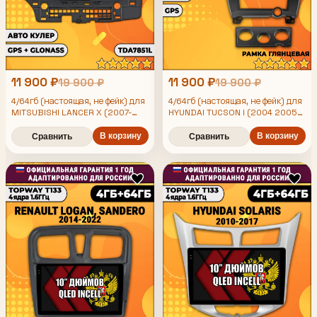
11 900 ₽
11 900 ₽
19 900 ₽
19 900 ₽
4/64гб (настоящая, не фейк) для
4/64гб (настоящая, не фейк) для
MITSUBISHI LANCER X (2007-
HYUNDAI TUCSON I (2004 2005
2006 2007 2008 2009), Android
2013), Android магнитола с
магнитола с усилителем
усилителем TDA7851
В корзину
В корзину
Сравнить
Сравнить
TDA7851, рамка черная глянец