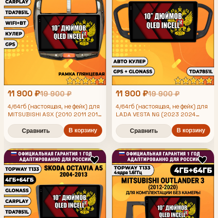
11 900 ₽
11 900 ₽
19 900 ₽
19 900 ₽
4/64гб (настоящая, не фейк) для
4/64гб (настоящая, не фейк) для
MITSUBISHI ASX (2010 2011 2012
LADA VESTA NG (2023 2024
2013 2014 2015 2016)
2025) ЛАДА ВЕСТА НОВАЯ - на
Митсубиси АСХ, Android
В корзину
комплектацию без магнитолы,
В корзину
Сравнить
Сравнить
магнитола с усилителем
Android магнитола с
TDA7851
усилителем TDA7851