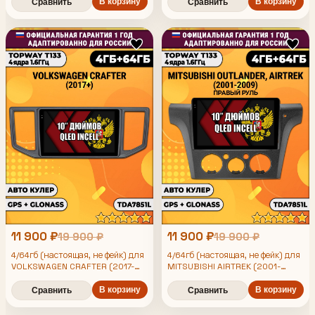
Хонда Цивик, Android магнитола
усилителем TDA7851
В корзину
В корзину
Сравнить
Сравнить
с усилителем TDA7851
11 900 ₽
11 900 ₽
19 900 ₽
19 900 ₽
4/64гб (настоящая, не фейк) для
4/64гб (настоящая, не фейк) для
VOLKSWAGEN CRAFTER (2017-
MITSUBISHI AIRTREK (2001-
2024), Android магнитола с
2009), Android магнитола с
усилителем TDA7851
В корзину
усилителем TDA7851, правый
В корзину
Сравнить
Сравнить
руль