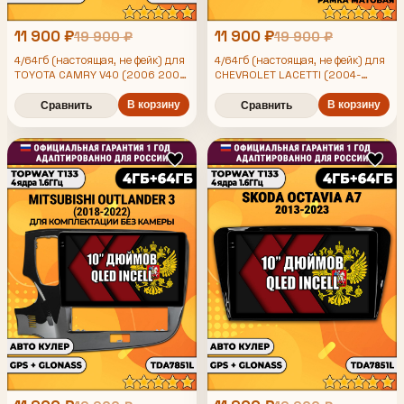
11 900 ₽
11 900 ₽
19 900 ₽
19 900 ₽
4/64гб (настоящая, не фейк) для
4/64гб (настоящая, не фейк) для
TOYOTA CAMRY V40 (2006 2007
CHEVROLET LACETTI (2004-
2008 2009 2010 2011 2012)
2013), Android магнитола с
XV40 В40 Камри, Android
В корзину
усилителем TDA7851, под
В корзину
Сравнить
Сравнить
магнитола с усилителем
кондиционер, рамка черная
TDA7851