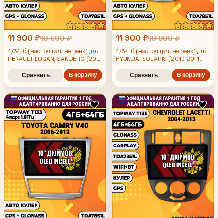
11 900 ₽
11 900 ₽
19 900 ₽
19 900 ₽
4/64гб (настоящая, не фейк) для
4/64гб (настоящая, не фейк) для
RENAULT LOGAN, SANDERO (2014
HYUNDAI SOLARIS (2010 2011
2015 2016 2017 2018 2019 2020
2012 2013 2014 2015 2016 2017)
2021 2022), Android магнитола
Хендай Соларис, Android
В корзину
В корзину
Сравнить
Сравнить
с усилителем TDA7851
магнитола с усилителем
TDA7851