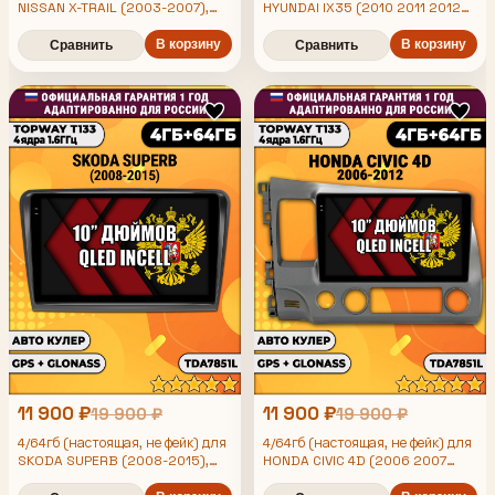
NISSAN X-TRAIL (2003-2007),
HYUNDAI IX35 (2010 2011 2012
2013 2014 2015), Android
Android магнитола с
магнитола с усилителем
усилителем TDA7851
В корзину
В корзину
Сравнить
Сравнить
TDA7851
11 900 ₽
11 900 ₽
19 900 ₽
19 900 ₽
4/64гб (настоящая, не фейк) для
4/64гб (настоящая, не фейк) для
SKODA SUPERB (2008-2015),
HONDA CIVIC 4D (2006 2007
2008 2009 2010 2011 2012)
Android магнитола с