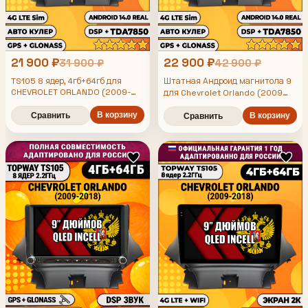
21 900 ₽
22 900 ₽
31 900 ₽
42 900 ₽
TS105 8 ядер, 4гб+64гб для
Штатная Андроид магнитола 9
CHEVROLET ORLANDO (2009-
для Chevrolet Orlando (2009
2018), Android магнитола
2010 2011 2012 2013 2014 2015
В корзину
2016 2017 2018), TS105 8 ядер,
Сравнить
В корзину
Сравнить
4/64гб, Qled Incell,
CarPlay/Android Auto, Gps/
Глонасс