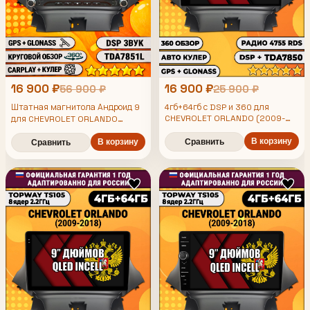
16 900 ₽
16 900 ₽
56 900 ₽
25 900 ₽
Штатная магнитола Андроид 9
4гб+64гб с DSP и 360 для
CHEVROLET ORLANDO (2009-
для CHEVROLET ORLANDO
2018), Android магнитола с DSP
(2009-2018), 4/64гб, DSP, 360
и усилителем TDA7850
В корзину
обзор, беспроводной CarPlay и
В корзину
Сравнить
Сравнить
Android Auto, GPS и ГЛОНАСС