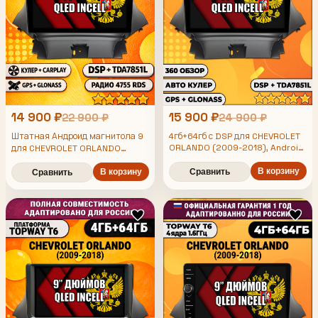
14 900 ₽
15 900 ₽
22 900 ₽
24 900 ₽
Штатная Андроид магнитола 9
4гб+64гб с DSP для CHEVROLET
ORLANDO (2009-2018), Android
для CHEVROLET ORLANDO
магнитола, без слота под симку,
(2009-2018), 4/64гб, DSP,
усилитель звука TDA7851 и
В корзину
беспроводной CarPlay и Android
В корзину
Сравнить
Сравнить
поддержка 360 камер
Auto, GPS и ГЛОНАСС