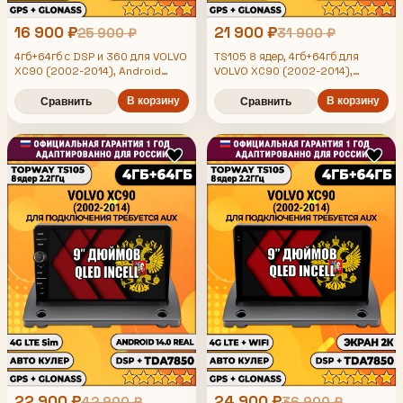
16 900 ₽
21 900 ₽
25 900 ₽
31 900 ₽
4гб+64гб с DSP и 360 для VOLVO
TS105 8 ядер, 4гб+64гб для
XC90 (2002-2014), Android
VOLVO XC90 (2002-2014),
магнитола с DSP и усилителем
Android магнитола
TDA7850
В корзину
В корзину
Сравнить
Сравнить
22 900 ₽
24 900 ₽
42 900 ₽
36 900 ₽