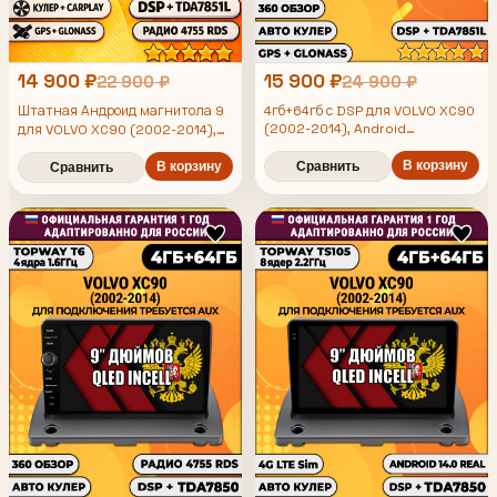
14 900 ₽
15 900 ₽
22 900 ₽
24 900 ₽
Штатная Андроид магнитола 9
4гб+64гб с DSP для VOLVO XC90
(2002-2014), Android
для VOLVO XC90 (2002-2014),
магнитола, без слота под симку,
4/64гб, DSP, беспроводной
усилитель звука TDA7851 и
В корзину
CarPlay и Android Auto, GPS и
В корзину
Сравнить
Сравнить
поддержка 360 камер
ГЛОНАСС