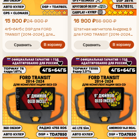
15 900 ₽
16 900 ₽
24 900 ₽
56 900 ₽
4гб+64гб с DSP для FORD
Штатная магнитола Андроид 9
TRANSIT (2014-2024), для
для FORD TRANSIT (2014-2024),
комплектации без CD, Android
для комплектации без CD,
магнитола, без слота под симку,
В корзину
4/64гб, DSP, 360 обзор,
В корзину
Сравнить
Сравнить
усилитель звука TDA7851 и
беспроводной CarPlay и Android
поддержка 360 камер
Auto, GPS и ГЛОНАСС