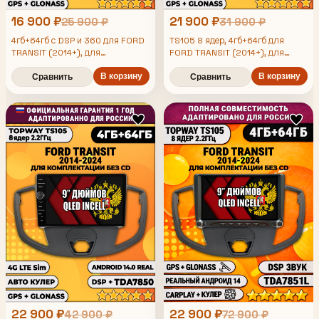
16 900 ₽
21 900 ₽
25 900 ₽
31 900 ₽
4гб+64гб с DSP и 360 для FORD
TS105 8 ядер, 4гб+64гб для
TRANSIT (2014+), для
FORD TRANSIT (2014+), для
комплектации без CD, Android
комплектации без CD, Android
магнитола с DSP и усилителем
В корзину
магнитола
В корзину
Сравнить
Сравнить
TDA7850
22 900 ₽
22 900 ₽
42 900 ₽
72 900 ₽