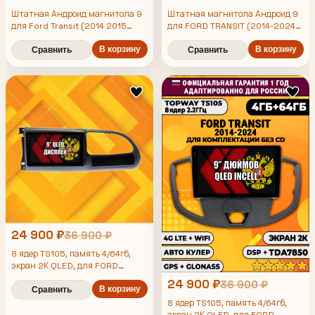
Штатная Андроид магнитола 9
Штатная магнитола Андроид 9
для Ford Transit (2014 2015
для FORD TRANSIT (2014-2024),
2016 2017 2018 2019 2020 2021
для комплектации без CD,
2022 2023 2024), для
В корзину
4/64гб, DSP, Topway TS105,
В корзину
Сравнить
Сравнить
комплектации без Cd, TS105 8
беспроводной CarPlay и Android
ядер, 4/64гб, Qled Incell,
Auto, GPS и ГЛОНАСС
CarPlay/Android Auto, Gps/
Глонасс
24 900 ₽
36 900 ₽
8 ядер TS105, память 4/64гб,
экран 2К QLED, для FORD
TRANSIT (1994-2000), Android
24 900 ₽
36 900 ₽
магнитола - магнитола
В корзину
Сравнить
8 ядер TS105, память 4/64гб,
экран 2К QLED, для FORD