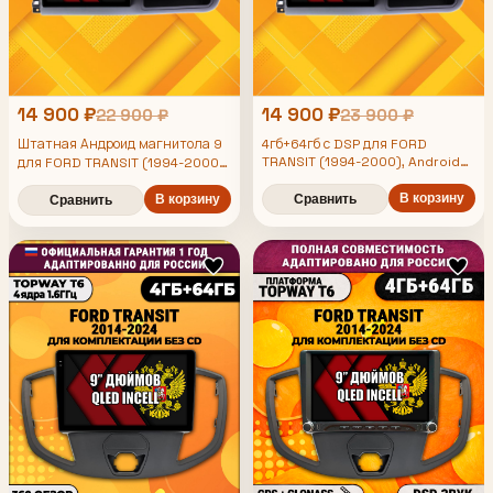
14 900 ₽
14 900 ₽
22 900 ₽
23 900 ₽
Штатная Андроид магнитола 9
4гб+64гб с DSP для FORD
TRANSIT (1994-2000), Android
для FORD TRANSIT (1994-2000),
магнитола, без слота под симку,
4/64гб, DSP, беспроводной
усилитель звука TDA7851 и
В корзину
CarPlay и Android Auto, GPS и
В корзину
Сравнить
Сравнить
поддержка 360 камер
ГЛОНАСС