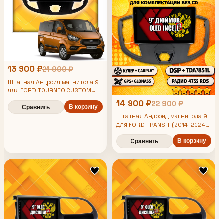
13 900 ₽
21 900 ₽
Штатная Андроид магнитола 9
для FORD TOURNEO CUSTOM
(2013-2024), TRANSIT CUSTOM
14 900 ₽
22 900 ₽
(2012-2024), для комплектации
В корзину
Сравнить
без CD, 4/64гб, DSP,
Штатная Андроид магнитола 9
беспроводной CarPlay и Android
для FORD TRANSIT (2014-2024),
Auto, GPS и ГЛОНАСС
для комплектации без CD,
4/64гб, DSP, беспроводной
В корзину
Сравнить
CarPlay и Android Auto, GPS и
ГЛОНАСС