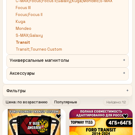
C-MAX;Focus;Focus II;Galaxy;Kuga;Mondeo;S-MAX
Focus III
Focus;Focus II
Kuga
Mondeo
S-MAX;Galaxy
Transit
Transit;Tourneo Custom
Универсальные магнитолы
Аксессуары
Фильтры
Цена: по возрастанию
Популярные
Найдено: 12