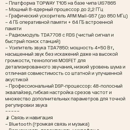
– Платформа TOPWAY T105 на базе чипа UIS7865
– Мощный 8-ядерный процессор до 2,2 ГГц
– Графический ускоритель ARM Mali-G57 (до 850 МГц)
– 4 ГБ оперативной памяти + 64 ГБ встроенной
памяти
– Радиомодуль TDA7708 с RDS (чистый сигнал и
быстрый поиск станций)
– Усилитель звука TDA7850: мощность 4×50 Вт,
насыщенный звук без искажений даже на высокой
громкости, технология MOSFET для
детализированного звучания, низкий уровень шума и
отличная совместимость со штатной и улучшенной
акустикой
– Профессиональный DSP-процессор: 48-полосный
эквалайзер, гибкая настройка срезов частот и
множество дополнительных параметров для точной
регулировки звука
−−−−−
📡 Связь и навигация
– Bluetooth (громкая связь и музыка)