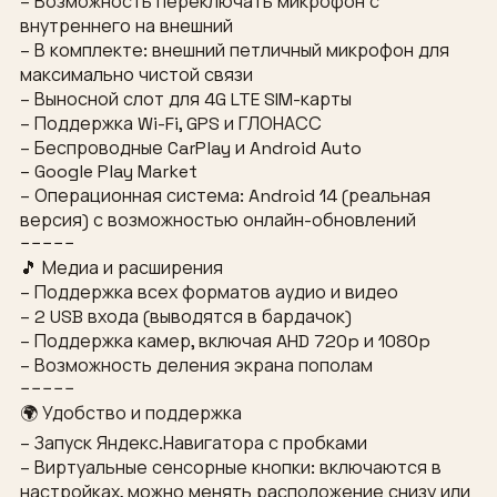
– Возможность переключать микрофон с
внутреннего на внешний
– В комплекте: внешний петличный микрофон для
максимально чистой связи
– Выносной слот для 4G LTE SIM-карты
– Поддержка Wi-Fi, GPS и ГЛОНАСС
– Беспроводные CarPlay и Android Auto
– Google Play Market
– Операционная система: Android 14 (реальная
версия) с возможностью онлайн-обновлений
−−−−−
🎵 Медиа и расширения
– Поддержка всех форматов аудио и видео
– 2 USB входа (выводятся в бардачок)
– Поддержка камер, включая AHD 720p и 1080p
– Возможность деления экрана пополам
−−−−−
🌍 Удобство и поддержка
– Запуск Яндекс.Навигатора с пробками
– Виртуальные сенсорные кнопки: включаются в
настройках, можно менять расположение снизу или