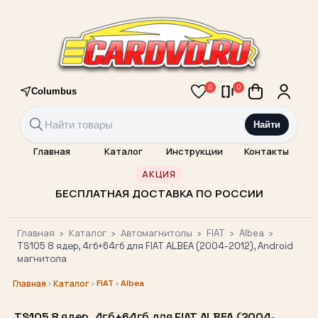
0
0
Columbus
Найти
Главная
Каталог
Инструкции
Контакты
АКЦИЯ
БЕСПЛАТНАЯ ДОСТАВКА ПО РОССИИ
Главная
›
Каталог
›
Автомагнитолы
›
FIAT
›
Albea
›
TS105 8 ядер, 4гб+64гб для FIAT ALBEA (2004-2012), Android
магнитола
›
›
FIAT
›
Albea
Главная
Каталог
TS105 8 ядер, 4гб+64гб для FIAT ALBEA (2004-