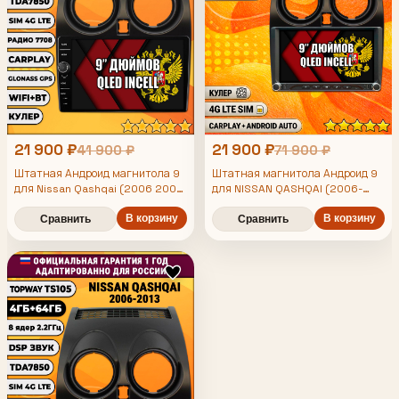
21 900 ₽
21 900 ₽
41 900 ₽
71 900 ₽
Штатная Андроид магнитола 9
Штатная магнитола Андроид 9
для Nissan Qashqai (2006 2007
для NISSAN QASHQAI (2006-
2008 2009 2010 2011 2012
2013), 4/64гб, DSP, Topway
2013), TS105 8 ядер, 4/64гб,
В корзину
TS105, беспроводной CarPlay и
В корзину
Сравнить
Сравнить
Qled Incell, CarPlay/Android
Android Auto, GPS и ГЛОНАСС
Auto, Gps/Глонасс