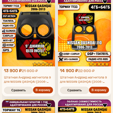
13 900 ₽
14 900 ₽
21 900 ₽
22 900 ₽
Штатная Андроид магнитола 9
Штатная Андроид магнитола 9
для NISSAN QASHQAI (2006-
для NISSAN QASHQAI (2006-
2013), 4/64гб, DSP, беспроводной
2013), 4/64гб, DSP, беспроводной
CarPlay и Android Auto, GPS и
В корзину
CarPlay и Android Auto, GPS и
В корзину
Сравнить
Сравнить
ГЛОНАСС
ГЛОНАСС