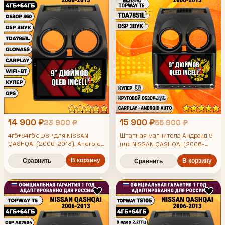
14 900 ₽
15 900 ₽
23 900 ₽
55 900 ₽
4гб+64гб с DSP для NISSAN
Штатная магнитола Андроид 9
QASHQAI (2006-2013), Android
для NISSAN QASHQAI (2006-
магнитола, без слота под симку,
2013), 4/64гб, DSP, 360 обзор,
усилитель звука TDA7851 и
В корзину
Сравнить
беспроводной CarPlay и Android
В корзину
Сравнить
поддержка 360 камер
Auto, GPS и ГЛОНАСС