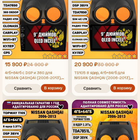
15 900 ₽
20 900 ₽
24 900 ₽
30 900 ₽
4гб+64гб с DSP и 360 для
TS105 8 ядер, 4гб+64гб для
NISSAN QASHQAI (2006-2013),
NISSAN QASHQAI (2006-2013),
Android магнитола с DSP и
Android магнитола
усилителем TDA7850
В корзину
В корзину
Сравнить
Сравнить