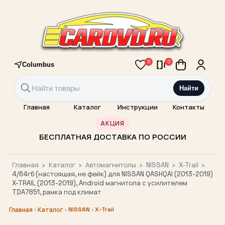
0
0
Columbus
Найти
Главная
Каталог
Инструкции
Контакты
АКЦИЯ
БЕСПЛАТНАЯ ДОСТАВКА ПО РОССИИ
Главная
›
Каталог
›
Автомагнитолы
›
NISSAN
›
X-Trail
›
4/64гб (настоящая, не фейк) для NISSAN QASHQAI (2013-2019)
X-TRAIL (2013-2019), Android магнитола с усилителем
TDA7851, рамка под климат
›
›
NISSAN
›
X-Trail
Главная
Каталог