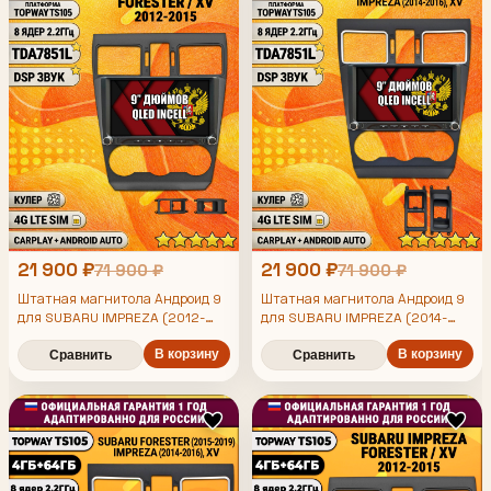
21 900 ₽
21 900 ₽
71 900 ₽
71 900 ₽
Штатная магнитола Андроид 9
Штатная магнитола Андроид 9
для SUBARU IMPREZA (2012-
для SUBARU IMPREZA (2014-
2014), FORESTER (2013-2015),
2016), FORESTER (2015-2019),
XV, рамка черная матовая,
XV, рамка черная матовая,
В корзину
В корзину
Сравнить
Сравнить
4/64гб, DSP, Topway TS105,
4/64гб, DSP, Topway TS105,
беспроводной CarPlay и Android
беспроводной CarPlay и Android
Auto, GPS и ГЛОНАСС
Auto, GPS и ГЛОНАСС