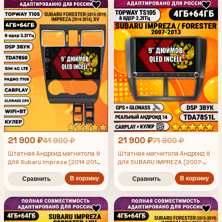
Глонасс
21 900 ₽
21 900 ₽
41 900 ₽
71 900 ₽
Штатная Андроид магнитола 9
Штатная магнитола Андроид 9
для Subaru Impreza (2014 2015
для SUBARU IMPREZA (2007-
2016), Forester (2015 2016 2017
2013), FORESTER (2008-2013),
2018 2019), Xv, рамка черная
4/64гб, DSP, Topway TS105,
В корзину
В корзину
Сравнить
Сравнить
матовая, TS105 8 ядер, 4/64гб,
беспроводной CarPlay и Android
Qled Incell, CarPlay/Android
Auto, GPS и ГЛОНАСС
Auto, Gps/Глонасс