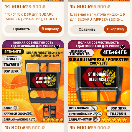
14 900 ₽
15 900 ₽
23 900 ₽
55 900 ₽
4гб+64гб с DSP для SUBARU
Штатная магнитола Андроид 9
IMPREZA (2014-2016), FORESTER
для SUBARU IMPREZA (2012-
(2015-2019), XV, рамка черная
2014), FORESTER (2013-2015),
матовая, Android магнитола,
В корзину
XV, рамка черная матовая,
Сравнить
В корзину
Сравнить
без слота под симку, усилитель
4/64гб, DSP, 360 обзор,
звука TDA7851 и поддержка 360
беспроводной CarPlay и Android
камер
Auto, GPS и ГЛОНАСС
15 900 ₽
15 900 ₽
55 900 ₽
55 900 ₽