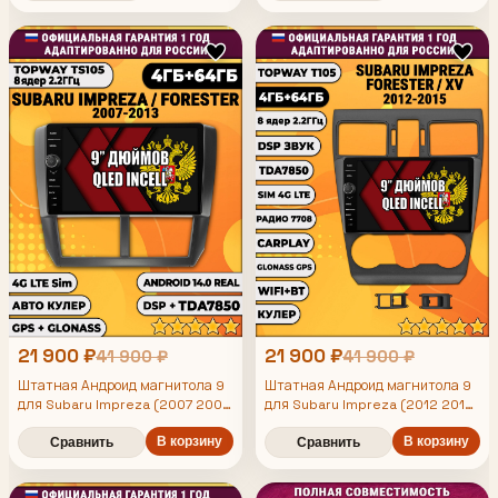
21 900 ₽
21 900 ₽
41 900 ₽
41 900 ₽
Штатная Андроид магнитола 9
Штатная Андроид магнитола 9
для Subaru Impreza (2007 2008
для Subaru Impreza (2012 2013
2009 2010 2011 2012 2013),
2014), Forester (2013 2014
Forester (2008 2009 2010 2011
2015), Xv, рамка черная матовая,
В корзину
В корзину
Сравнить
Сравнить
2012 2013), TS105 8 ядер,
TS105 8 ядер, 4/64гб, Qled Incell,
4/64гб, Qled Incell,
CarPlay/Android Auto, Gps/
CarPlay/Android Auto, Gps/
Глонасс