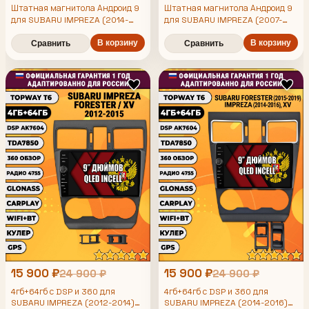
Штатная магнитола Андроид 9
Штатная магнитола Андроид 9
для SUBARU IMPREZA (2014-
для SUBARU IMPREZA (2007-
2016), FORESTER (2015-2019),
2013), FORESTER (2008-2013),
XV, рамка черная матовая,
4/64гб, DSP, 360 обзор,
В корзину
В корзину
Сравнить
Сравнить
4/64гб, DSP, 360 обзор,
беспроводной CarPlay и Android
беспроводной CarPlay и Android
Auto, GPS и ГЛОНАСС
Auto, GPS и ГЛОНАСС
15 900 ₽
15 900 ₽
24 900 ₽
24 900 ₽
4гб+64гб с DSP и 360 для
4гб+64гб с DSP и 360 для
SUBARU IMPREZA (2012-2014)
SUBARU IMPREZA (2014-2016)