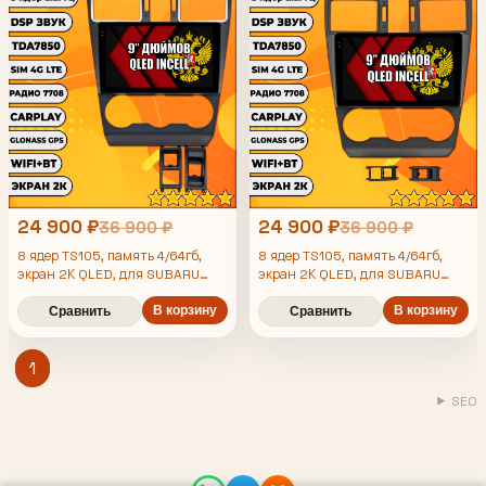
24 900 ₽
24 900 ₽
36 900 ₽
36 900 ₽
8 ядер TS105, память 4/64гб,
8 ядер TS105, память 4/64гб,
экран 2К QLED, для SUBARU
экран 2К QLED, для SUBARU
IMPREZA (2014-2016) /
IMPREZA (2012-2014) /
FORESTER (2015-2019) / XV,
FORESTER (2013-2015) / XV,
В корзину
В корзину
Сравнить
Сравнить
Android магнитола
Android магнитола
1
SEO