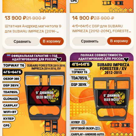
13 900 ₽
14 900 ₽
21 900 ₽
23 900 ₽
Штатная Андроид магнитола 9
4гб+64гб с DSP для SUBARU
IMPREZA (2012-2014), FORESTER
для SUBARU IMPREZA (2014-
2016), FORESTER (2015-2019),
(2013-2015), XV, рамка черная
XV, рамка черная матовая,
матовая, Android магнитола,
В корзину
В корзину
Сравнить
Сравнить
4/64гб, DSP, беспроводной
без слота под симку, усилитель
CarPlay и Android Auto, GPS и
звука TDA7851 и поддержка 360
ГЛОНАСС
камер