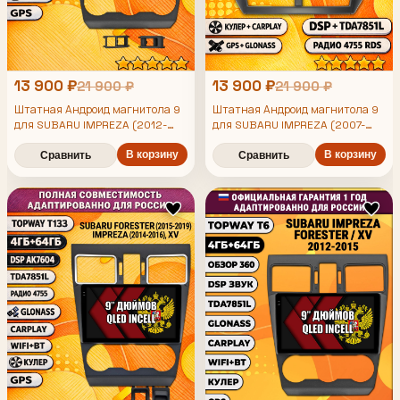
13 900 ₽
13 900 ₽
21 900 ₽
21 900 ₽
Штатная Андроид магнитола 9
Штатная Андроид магнитола 9
для SUBARU IMPREZA (2012-
для SUBARU IMPREZA (2007-
2014), FORESTER (2013-2015),
2013), FORESTER (2008-2013),
XV, рамка черная матовая,
4/64гб, DSP, беспроводной
В корзину
В корзину
Сравнить
Сравнить
4/64гб, DSP, беспроводной
CarPlay и Android Auto, GPS и
CarPlay и Android Auto, GPS и
ГЛОНАСС
ГЛОНАСС