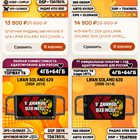
13 900 ₽
14 900 ₽
21 900 ₽
23 900 ₽
Штатная Андроид магнитола 9
4гб+64гб с DSP для LIFAN
SOLANO 620 (2008-2014),
для LIFAN SOLANO 620 (2008-
Android магнитола, без слота
2014), 4/64гб, DSP, беспроводной
под симку, усилитель звука
В корзину
CarPlay и Android Auto, GPS и
В корзину
Сравнить
Сравнить
TDA7851 и поддержка 360 камер
ГЛОНАСС