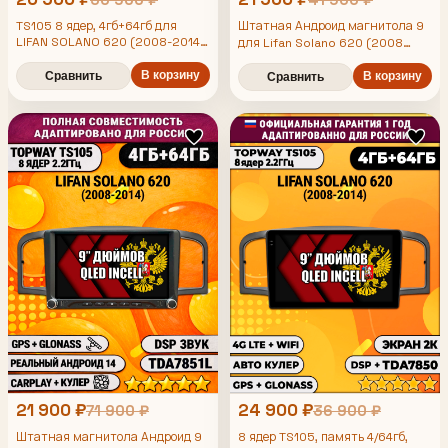
TS105 8 ядер, 4гб+64гб для
Штатная Андроид магнитола 9
LIFAN SOLANO 620 (2008-2014),
для Lifan Solano 620 (2008
Android магнитола
2009 2010 2011 2012 2013
В корзину
2014), TS105 8 ядер, 4/64гб, Qled
Сравнить
В корзину
Сравнить
Incell, CarPlay/Android Auto,
Gps/Глонасс
21 900 ₽
24 900 ₽
71 900 ₽
36 900 ₽
Штатная магнитола Андроид 9
8 ядер TS105, память 4/64гб,