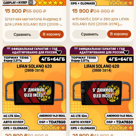
15 900 ₽
15 900 ₽
55 900 ₽
24 900 ₽
Штатная магнитола Андроид 9
4гб+64гб с DSP и 360 для LIFAN
SOLANO 620 (2008-2014),
для LIFAN SOLANO 620 (2008-
Android магнитола с DSP и
2014), 4/64гб, DSP, 360 обзор,
усилителем TDA7850
В корзину
беспроводной CarPlay и Android
В корзину
Сравнить
Сравнить
Auto, GPS и ГЛОНАСС
20 900 ₽
21 900 ₽
30 900 ₽
41 900 ₽