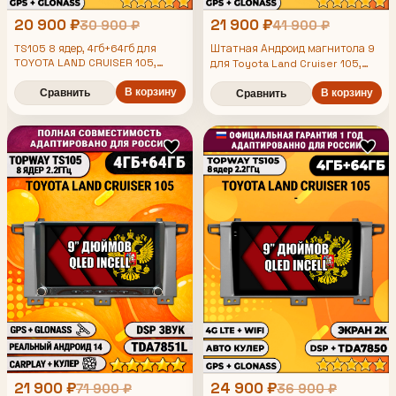
20 900 ₽
21 900 ₽
30 900 ₽
41 900 ₽
TS105 8 ядер, 4гб+64гб для
Штатная Андроид магнитола 9
TOYOTA LAND CRUISER 105,
для Toyota Land Cruiser 105,
Android магнитола
TS105 8 ядер, 4/64гб, Qled Incell,
В корзину
CarPlay/Android Auto, Gps/
Сравнить
В корзину
Сравнить
Глонасс
21 900 ₽
24 900 ₽
71 900 ₽
36 900 ₽