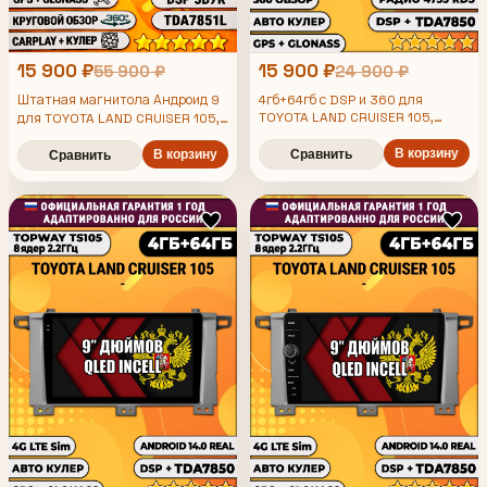
15 900 ₽
15 900 ₽
55 900 ₽
24 900 ₽
Штатная магнитола Андроид 9
4гб+64гб с DSP и 360 для
TOYOTA LAND CRUISER 105,
для TOYOTA LAND CRUISER 105,
Android магнитола с DSP и
4/64гб, DSP, 360 обзор,
усилителем TDA7850
В корзину
беспроводной CarPlay и Android
В корзину
Сравнить
Сравнить
Auto, GPS и ГЛОНАСС