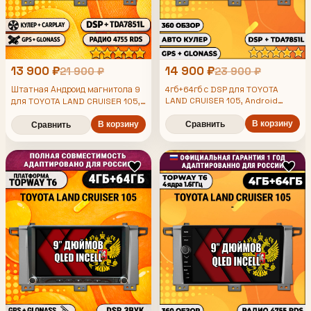
13 900 ₽
14 900 ₽
21 900 ₽
23 900 ₽
Штатная Андроид магнитола 9
4гб+64гб с DSP для TOYOTA
LAND CRUISER 105, Android
для TOYOTA LAND CRUISER 105,
магнитола, без слота под симку,
4/64гб, DSP, беспроводной
усилитель звука TDA7851 и
В корзину
CarPlay и Android Auto, GPS и
В корзину
Сравнить
Сравнить
поддержка 360 камер
ГЛОНАСС