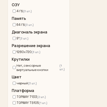
ОЗУ
4 ГБ
(3 шт.)
Память
64 ГБ
(3 шт.)
Диагональ экрана
9″
(3 шт.)
Разрешение экрана
1280x720
(3 шт.)
Крутилки
Нет, сенсорные
(1
шт.)
виртуальные кнопки
Цвет
черный
(3 шт.)
Платформа
TOPWAY T133
(2 шт.)
TOPWAY TS105
(1 шт.)