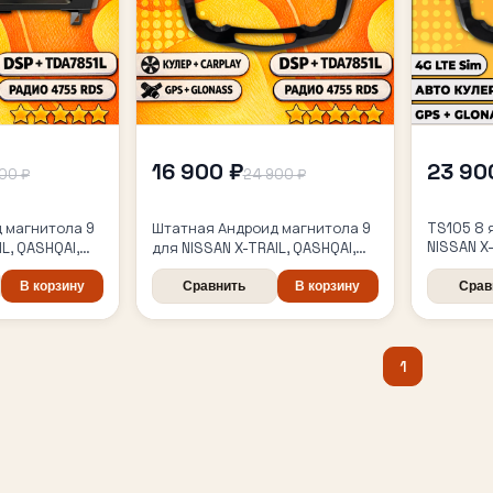
16 900 ₽
23 90
00 ₽
24 900 ₽
 магнитола 9
Штатная Андроид магнитола 9
TS105 8 
NISSAN X
L, QASHQAI,
для NISSAN X-TRAIL, QASHQAI,
XTRAIL (
-2022), для
T32 XTRAIL (2013-2022), для
комплект
з 360 обзора,
В корзину
комплектации без 360 обзора,
Сравнить
В корзину
Срав
Android 
проводной
4/64гб, DSP, беспроводной
 Auto, GPS и
CarPlay и Android Auto, GPS и
ГЛОНАСС
1