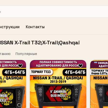
нструкции
Контакты
SAN X-Trail T32;X-Trail;Qashqai
станию
Популярные