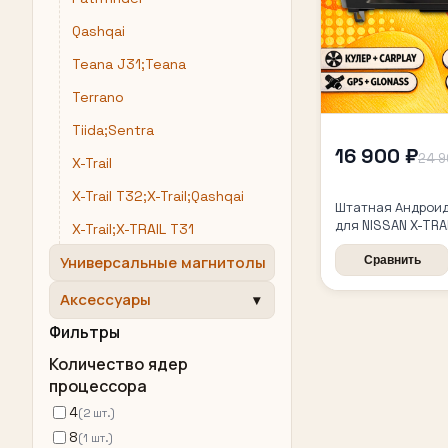
Qashqai
Teana J31;Teana
Terrano
Tiida;Sentra
16 900 ₽
24 9
X-Trail
X-Trail T32;X-Trail;Qashqai
Штатная Андроид
для NISSAN X-TRAI
X-Trail;X-TRAIL T31
T32 XTRAIL (2013
Универсальные магнитолы
комплектации бе
Сравнить
4/64гб, DSP, бес
CarPlay и Android
Аксессуары
ГЛОНАСС
Фильтры
Количество ядер
процессора
4
(2 шт.)
8
(1 шт.)