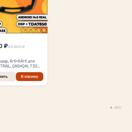
0 ₽
33 900 ₽
ядер, 4гб+64гб для
-TRAIL, QASHQAI, T32
2013-2022), для
ации без 360 обзора,
нить
В корзину
магнитола
SEO