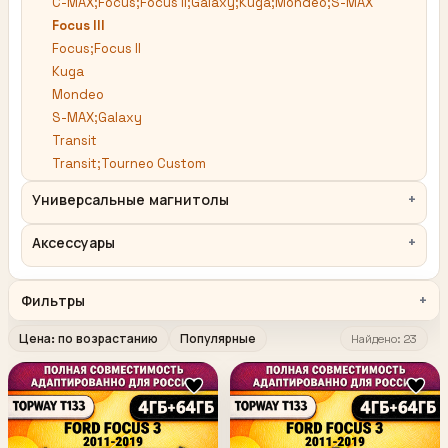
C-MAX;Focus;Focus II;Galaxy;Kuga;Mondeo;S-MAX
Focus III
Focus;Focus II
Kuga
Mondeo
S-MAX;Galaxy
Transit
Transit;Tourneo Custom
Универсальные магнитолы
Аксессуары
Фильтры
Цена: по возрастанию
Популярные
Найдено: 23