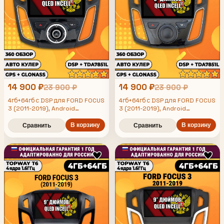
14 900 ₽
14 900 ₽
23 900 ₽
23 900 ₽
4гб+64гб с DSP для FORD FOCUS
4гб+64гб с DSP для FORD FOCUS
3 (2011-2019), Android
3 (2011-2019), Android
магнитола, без слота под симку,
магнитола, без слота под симку,
усилитель звука TDA7851 и
В корзину
усилитель звука TDA7851 и
В корзину
Сравнить
Сравнить
поддержка 360 камер
поддержка 360 камер