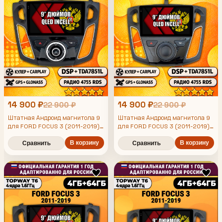
14 900 ₽
14 900 ₽
22 900 ₽
22 900 ₽
Штатная Андроид магнитола 9
Штатная Андроид магнитола 9
для FORD FOCUS 3 (2011-2019),
для FORD FOCUS 3 (2011-2019),
4/64гб, DSP, беспроводной
4/64гб, DSP, беспроводной
CarPlay и Android Auto, GPS и
В корзину
CarPlay и Android Auto, GPS и
В корзину
Сравнить
Сравнить
ГЛОНАСС
ГЛОНАСС