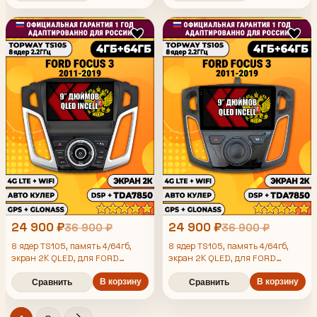
Auto, GPS и ГЛОНАСС
Auto, GPS и ГЛОНАСС
24 900 ₽
24 900 ₽
36 900 ₽
36 900 ₽
8 ядер TS105, память 4/64гб,
8 ядер TS105, память 4/64гб,
экран 2К QLED, для FORD
экран 2К QLED, для FORD
FOCUS 3 (2011-2019), Android
FOCUS 3 (2011-2019), Android
магнитола
магнитола
В корзину
В корзину
Сравнить
Сравнить