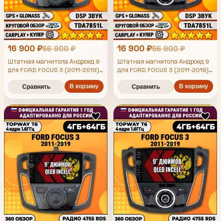
16 900 ₽
16 900 ₽
56 900 ₽
56 900 ₽
Штатная магнитола Андроид 9
Штатная магнитола Андроид 9
для FORD FOCUS 3 (2011-2019),
для FORD FOCUS 3 (2011-2019),
4/64гб, DSP, 360 обзор,
4/64гб, DSP, 360 обзор,
беспроводной CarPlay и Android
В корзину
беспроводной CarPlay и Android
В корзину
Сравнить
Сравнить
Auto, GPS и ГЛОНАСС
Auto, GPS и ГЛОНАСС