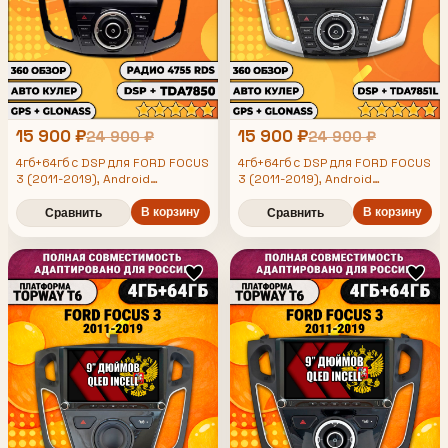
15 900 ₽
15 900 ₽
24 900 ₽
24 900 ₽
4гб+64гб с DSP для FORD FOCUS
4гб+64гб с DSP для FORD FOCUS
3 (2011-2019), Android
3 (2011-2019), Android
магнитола, без слота под симку,
магнитола, без слота под симку,
усилитель звука TDA7851 и
В корзину
усилитель звука TDA7851 и
В корзину
Сравнить
Сравнить
поддержка 360 камер
поддержка 360 камер