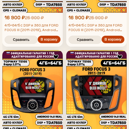
16 900 ₽
16 900 ₽
25 900 ₽
25 900 ₽
4гб+64гб с DSP и 360 для FORD
4гб+64гб с DSP и 360 для FORD
FOCUS III (2011-2019), Android
FOCUS III (2011-2019), Android
магнитола с DSP и усилителем
магнитола с DSP и усилителем
TDA7850
TDA7850
В корзину
В корзину
Сравнить
Сравнить