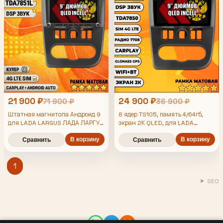
21 900 ₽
24 900 ₽
71 900 ₽
36 900 ₽
Штатная магнитола Андроид 9
8 ядер TS105, память 4/64гб,
для LADA LARGUS ЛАДА ЛАРГУС
экран 2К QLED, для LADA
(2012-2021), 4/64гб, DSP,
LARGUS ЛАДА ЛАРГУС (2012
2013 2014 2015 2016 2017 2018
Topway TS105, беспроводной
В корзину
В корзину
Сравнить
Сравнить
2019 2020 2021), Android
CarPlay и Android Auto, GPS и
магнитола
ГЛОНАСС
1
SEO