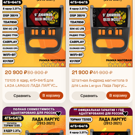
20 900 ₽
21 900 ₽
30 900 ₽
41 900 ₽
TS105 8 ядер, 4гб+64гб для
Штатная Андроид магнитола 9
LADA LARGUS ЛАДА ЛАРГУС
для Lada Largus Лада Ларгус
(2012 2013 2014 2015 2016 2017
(2012 2013 2014 2015 2016 2017
2018 2019 2020 2021), Android
2018 2019 2020 2021), рамка
В корзину
В корзину
Сравнить
Сравнить
магнитола
черная матовая, TS105 8 ядер,
4/64гб, Qled Incell,
CarPlay/Android Auto, Gps/
Глонасс