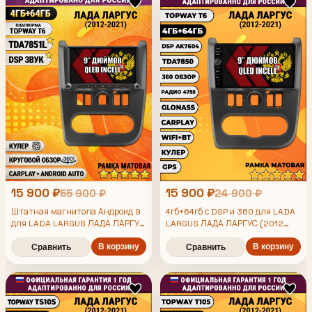
15 900 ₽
15 900 ₽
55 900 ₽
24 900 ₽
Штатная магнитола Андроид 9
4гб+64гб с DSP и 360 для LADA
для LADA LARGUS ЛАДА ЛАРГУС
LARGUS ЛАДА ЛАРГУС (2012
(2012 2013 2014 2015 2016 2017
2013 2014 2015 2016 2017 2018
2019 2020 2021), Android
2018 2019 2020 2021), 4/64гб,
В корзину
В корзину
Сравнить
Сравнить
магнитола с DSP и усилителем
DSP, 360 обзор, беспроводной
TDA7850
CarPlay и Android Auto, GPS и
ГЛОНАСС