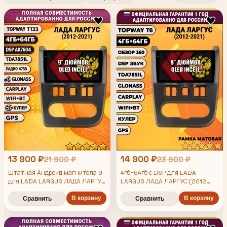
13 900 ₽
14 900 ₽
21 900 ₽
23 900 ₽
Штатная Андроид магнитола 9
4гб+64гб с DSP для LADA
для LADA LARGUS ЛАДА ЛАРГУС
LARGUS ЛАДА ЛАРГУС (2012
(2012 2013 2014 2015 2016 2017
2013 2014 2015 2016 2017 2018
2019 2020 2021), Android
2018 2019 2020 2021), 4/64гб,
В корзину
В корзину
Сравнить
Сравнить
магнитола, без слота под симку,
DSP, беспроводной CarPlay и
усилитель звука TDA7851
Android Auto, GPS и ГЛОНАСС