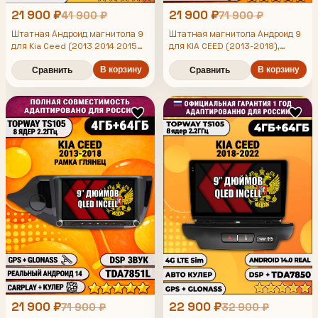
21 900 ₽
21 900 ₽
41 900 ₽
71 900 ₽
Штатная Андроид магнитола 9
Штатная магнитола Андроид 9
для Kia Ceed (2013 2014 2015
для KIA CEED (2013-2018),
2016 2017 2018), рамка черная
рамка черная матовая, 4/64гб,
DSP, Topway TS105,
глянцевая, TS105 8 ядер, 4/64гб,
В корзину
В корзину
Сравнить
Сравнить
Qled Incell, CarPlay/Android
беспроводной CarPlay и Android
Auto, Gps/Глонасс
Auto, GPS и ГЛОНАСС
21 900 ₽
22 900 ₽
71 900 ₽
32 900 ₽