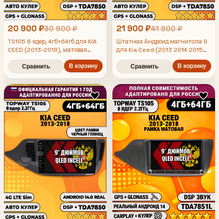
20 900 ₽
21 900 ₽
30 900 ₽
41 900 ₽
TS105 8 ядер, 4гб+64гб для KIA
Штатная Андроид магнитола 9
CEED (2013-2018), матовая
для Kia Ceed (2013 2014 2015
рамка, Android магнитола
2016 2017 2018), рамка черная
В корзину
матовая, TS105 8 ядер, 4/64гб,
В корзину
Сравнить
Сравнить
Qled Incell, CarPlay/Android
Auto, Gps/Глонасс