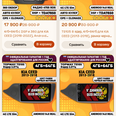
17 900 ₽
20 900 ₽
26 900 ₽
30 900 ₽
4гб+64гб с DSP и 360 для KIA
TS105 8 ядер, 4гб+64гб для KIA
CEED (2018-2022), Android
CEED (2013-2018), рамка черная
магнитола с DSP и усилителем
глянцевая, Android магнитола
TDA7850
В корзину
Сравнить
В корзину
Сравнить