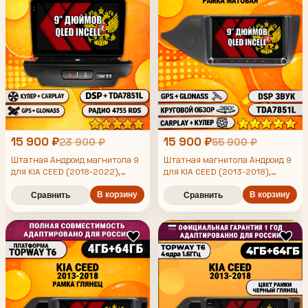
15 900 ₽
15 900 ₽
23 900 ₽
55 900 ₽
Штатная Андроид магнитола 9
Штатная магнитола Андроид 9
для KIA CEED (2018-2022),
для KIA CEED (2013-2018),
4/64гб, DSP, беспроводной
рамка черная матовая, 4/64гб,
CarPlay и Android Auto, GPS и
В корзину
DSP, 360 обзор, беспроводной
В корзину
Сравнить
Сравнить
ГЛОНАСС
CarPlay и Android Auto, GPS и
ГЛОНАСС