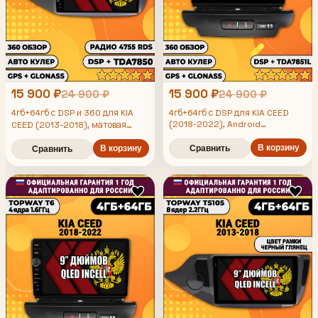
15 900 ₽
15 900 ₽
24 900 ₽
24 900 ₽
4гб+64гб с DSP и 360 для KIA
4гб+64гб с DSP для KIA CEED
(2018-2022), Android
CEED (2013-2018), матовая
магнитола, без слота под симку,
рамка, Android магнитола с DSP
усилитель звука TDA7851 и
В корзину
и усилителем TDA7850
В корзину
Сравнить
Сравнить
поддержка 360 камер