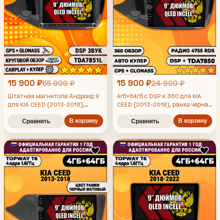
15 900 ₽
15 900 ₽
55 900 ₽
24 900 ₽
Штатная магнитола Андроид 9
4гб+64гб с DSP и 360 для KIA
для KIA CEED (2013-2018),
CEED (2013-2018), рамка черная
рамка черная глянцевая, 4/64гб,
глянцевая, Android магнитола с
DSP, 360 обзор, беспроводной
В корзину
DSP и усилителем TDA7850
В корзину
Сравнить
Сравнить
CarPlay и Android Auto, GPS и
ГЛОНАСС