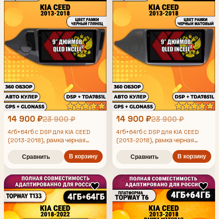
14 900 ₽
14 900 ₽
23 900 ₽
23 900 ₽
4гб+64гб с DSP для KIA CEED
4гб+64гб с DSP для KIA CEED
(2013-2018), рамка черная
(2013-2018), рамка черная
глянцевая, Android магнитола,
матовая, Android магнитола,
без слота под симку, усилитель
В корзину
без слота под симку, усилитель
В корзину
Сравнить
Сравнить
звука TDA7851 и поддержка 360
звука TDA7851 и поддержка 360
камер
камер