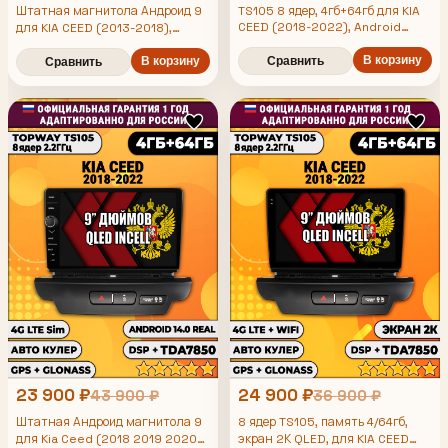
Штатная магнитола Андроид 9
TS105 8 ядер, 4гб+64гб для KIA
CEED (2018-2022), Android
для KIA CEED (2013-2018),
магнитола
рамка черная глянцевая, 4/64гб,
DSP, Topway TS105,
В корзину
В корзину
Сравнить
Сравнить
беспроводной CarPlay и Android
Auto, GPS и ГЛОНАСС
23 900 ₽
24 900 ₽
43 900 ₽
36 900 ₽
Штатная Андроид магнитола 9
8 ядер TS105, память 4/64гб,
для Kia Ceed (2018 2019 2020
экран 2К QLED, для KIA CEED