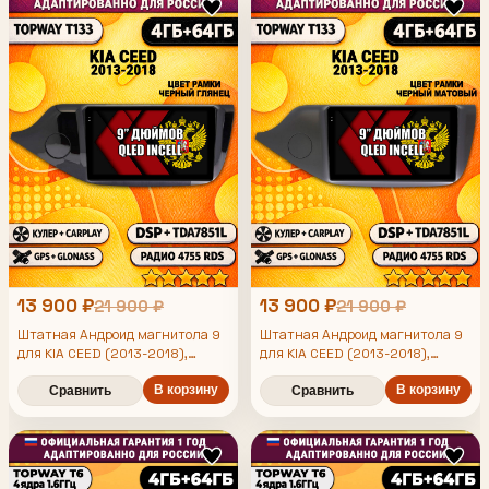
13 900 ₽
13 900 ₽
21 900 ₽
21 900 ₽
Штатная Андроид магнитола 9
Штатная Андроид магнитола 9
для KIA CEED (2013-2018),
для KIA CEED (2013-2018),
рамка черная глянцевая, 4/64гб,
рамка черная матовая, 4/64гб,
DSP, беспроводной CarPlay и
В корзину
DSP, беспроводной CarPlay и
В корзину
Сравнить
Сравнить
Android Auto, GPS и ГЛОНАСС
Android Auto, GPS и ГЛОНАСС