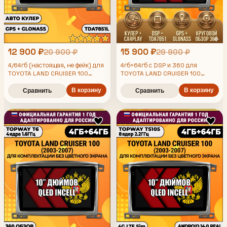
12 900 ₽
15 900 ₽
20 900 ₽
29 900 ₽
4/64гб (настоящая, не фейк) для
4гб+64гб с DSP и 360 для
TOYOTA LAND CRUISER 100
TOYOTA LAND CRUISER 100
(2003-2007), Android
(2003-2007), Android
магнитола с усилителем
магнитола
В корзину
В корзину
Сравнить
Сравнить
TDA7851