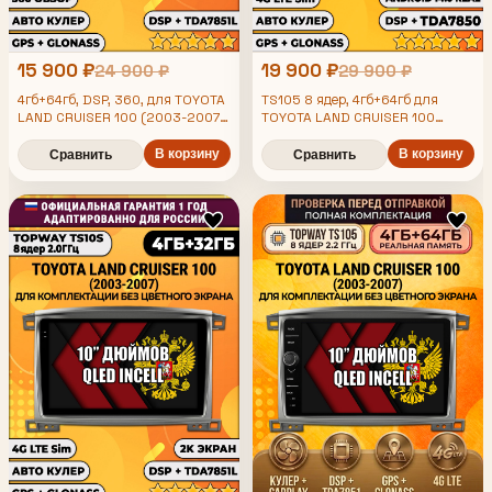
15 900 ₽
19 900 ₽
24 900 ₽
29 900 ₽
4гб+64гб, DSP, 360, для TOYOTA
TS105 8 ядер, 4гб+64гб для
LAND CRUISER 100 (2003-2007),
TOYOTA LAND CRUISER 100
(2003-2007), Android
Android магнитола с
магнитола
усилителем TDA7851 без слота
В корзину
В корзину
Сравнить
Сравнить
сим