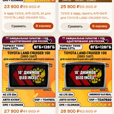
23 900 ₽
25 900 ₽
35 900 ₽
39 900 ₽
8 ядер TS10S, 4гб+32гб, 2K для
TS105 8 ядер, память 4гб+64гб
TOYOTA LAND CRUISER 100
для TOYOTA LAND CRUISER 100
(2003-2007), Android
(2003-2007), Android андроид
магнитола
В корзину
Сравнить
магнитола DSP QLED 4G LTE
В корзину
Сравнить
Carplay
27 900 ₽
28 900 ₽
41 900 ₽
42 900 ₽