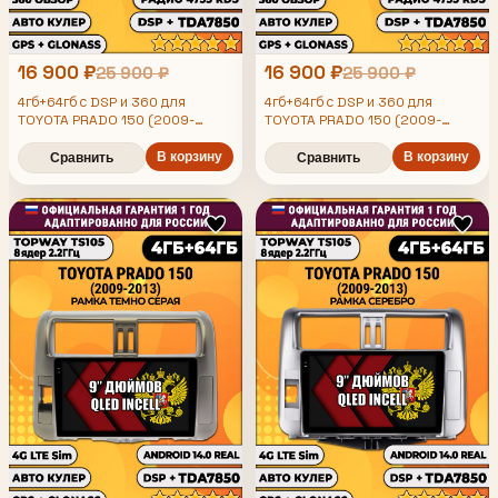
16 900 ₽
16 900 ₽
25 900 ₽
25 900 ₽
4гб+64гб с DSP и 360 для
4гб+64гб с DSP и 360 для
TOYOTA PRADO 150 (2009-
TOYOTA PRADO 150 (2009-
2013), рамка серая, Android
2013), рамка серебро, Android
магнитола с DSP и усилителем
В корзину
магнитола с DSP и усилителем
В корзину
Сравнить
Сравнить
TDA7850
TDA7850