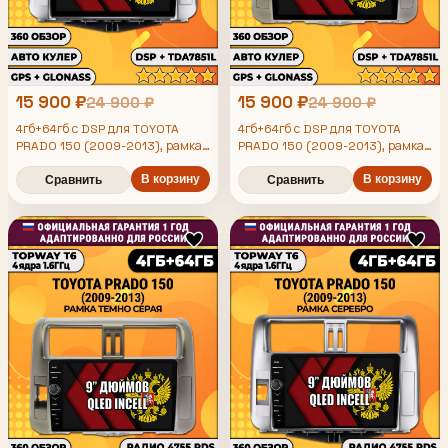
15 900 ₽
15 900 ₽
24 900 ₽
24 900 ₽
4гб+64гб с DSP для TOYOTA
4гб+64гб с DSP для TOYOTA
PRADO 150 (2009-2013), рамка
PRADO 150 (2009-2013), рамка
серебро, Android магнитола, без
серая, Android магнитола, без
слота под симку, усилитель
В корзину
слота под симку, усилитель
В корзину
Сравнить
Сравнить
звука TDA7851 и поддержка 360
звука TDA7851 и поддержка 360
камер
камер