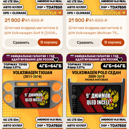
21 900 ₽
21 900 ₽
41 900 ₽
41 900 ₽
Штатная Андроид магнитола 9
Штатная Андроид магнитола 9
для Volkswagen Golf 6 (2008
для Volkswagen Multivan T5
2009 2010 2011 2012), TS105 8
(2003 2004 2005 2006 2007
2008 2009 2010 2011 2012 2013
ядер, 4/64гб, Qled Incell,
В корзину
В корзину
Сравнить
Сравнить
CarPlay/Android Auto, Gps/
2014 2015), TS105 8 ядер,
Глонасс
4/64гб, Qled Incell,
CarPlay/Android Auto, Gps/
Глонасс