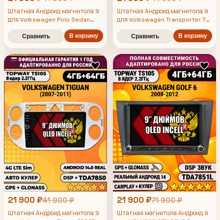
Штатная Андроид магнитола 9
Штатная Андроид магнитола 9
для Volkswagen Polo Sedan
для Volkswagen Transporter T6,
(2009 2010 2011 2012 2013 2014
Multivan T6, Caravelle T6 (2015
2015 2016 2017 2018 2019),
2016 2017 2018 2019 2020),
В корзину
В корзину
Сравнить
Сравнить
рамка серебро, TS105 8 ядер,
TS105 8 ядер, 4/64гб, Qled Incell,
CarPlay/Android Auto, Gps/
4/64гб, Qled Incell,
CarPlay/Android Auto, Gps/
Глонасс
Глонасс
21 900 ₽
21 900 ₽
41 900 ₽
71 900 ₽
Штатная Андроид магнитола 9
Штатная магнитола Андроид 9