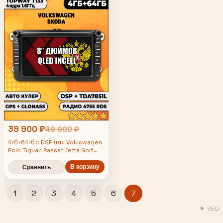
39 900 ₽
49 900 ₽
4гб+64гб с DSP для Volkswagen
Polo Tiguan Passat Jetta Golf
Amarok Caddy Multivan Skoda,
Android магнитола, усилитель
В корзину
Сравнить
звука TDA7851
1
2
3
4
5
6
7
SEO