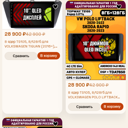
28 900 ₽
42 900 ₽
8 ядер TS105, 8/128гб для
VOLKSWAGEN TIGUAN (2016+),
Android магнитола
В корзину
Сравнить
28 900 ₽
42 900 ₽
8 ядер TS105, 8/128гб для
VOLKSWAGEN POLO LIFTBACK
(2020 2021 2022) SKODA RAPID
(2020-2023) Поло Рапид,
В корзину
Сравнить
Android магнитола