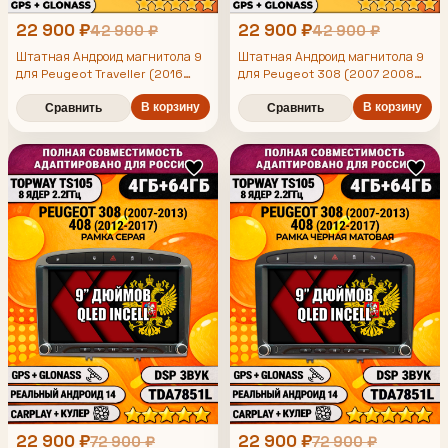
22 900 ₽
22 900 ₽
42 900 ₽
42 900 ₽
Штатная Андроид магнитола 9
Штатная Андроид магнитола 9
для Peugeot Traveller (2016
для Peugeot 308 (2007 2008
2017 2018 2019 2020 2021 2022
2009 2010 2011 2012 2013) -
408 (2012 2013 2014 2015 2016
2023 2024), TS105 8 ядер,
В корзину
В корзину
Сравнить
Сравнить
2017), TS105 8 ядер, 4/64гб, Qled
4/64гб, Qled Incell,
Incell, CarPlay/Android Auto,
CarPlay/Android Auto, Gps/
Gps/Глонасс
Глонасс
22 900 ₽
22 900 ₽
72 900 ₽
72 900 ₽