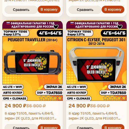
2024), 4/64гб, DSP, Topway
4008, 5008 (2017+) Пежо,
TS105, беспроводной CarPlay и
В корзину
Android магнитола
В корзину
Сравнить
Сравнить
Android Auto, GPS и ГЛОНАСС
24 900 ₽
24 900 ₽
36 900 ₽
36 900 ₽
8 ядер TS105, память 4/64гб,
8 ядер TS105, память 4/64гб,
экран 2К QLED, для PEUGEOT
экран 2К QLED, для PEUGEOT
TRAVELLER (2016+), Android
301, CITROEN C-ELYSEE (2012-
магнитола
2016), Android магнитола
В корзину
В корзину
Сравнить
Сравнить