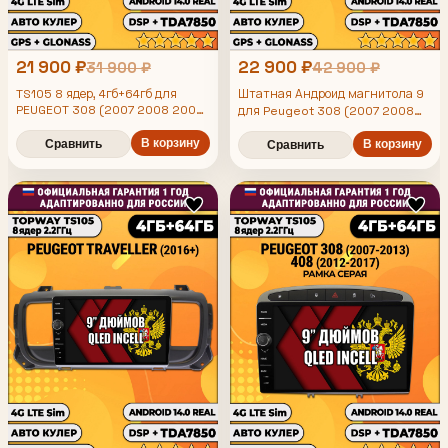
21 900 ₽
22 900 ₽
31 900 ₽
42 900 ₽
TS105 8 ядер, 4гб+64гб для
Штатная Андроид магнитола 9
PEUGEOT 308 (2007 2008 2009
для Peugeot 308 (2007 2008
2010 2011 2012 2013) - 408
2009 2010 2011 2012 2013) -
(2012 2013 2014 2015 2016
408 (2012 2013 2014 2015 2016
В корзину
Сравнить
В корзину
Сравнить
2017), Android магнитола
2017), TS105 8 ядер, 4/64гб, Qled
Incell, CarPlay/Android Auto,
Gps/Глонасс