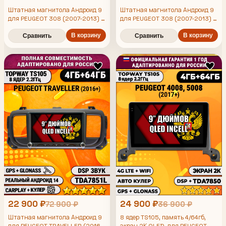
Штатная магнитола Андроид 9
Штатная магнитола Андроид 9
для PEUGEOT 308 (2007-2013) -
для PEUGEOT 308 (2007-2013) -
408 (2012-2017), 4/64гб, DSP,
408 (2012-2017), 4/64гб, DSP,
Topway TS105, беспроводной
В корзину
Topway TS105, беспроводной
В корзину
Сравнить
Сравнить
CarPlay и Android Auto, GPS и
CarPlay и Android Auto, GPS и
ГЛОНАСС
ГЛОНАСС
22 900 ₽
24 900 ₽
72 900 ₽
36 900 ₽
Штатная магнитола Андроид 9
8 ядер TS105, память 4/64гб,
для PEUGEOT TRAVELLER (2016-
экран 2К QLED, для PEUGEOT