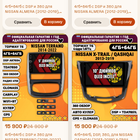
4гб+64гб с DSP и 360 для
4гб+64гб с DSP и 360 для
NISSAN ALMERA (2012-2019),
NISSAN ALMERA (2012-2019),
рамка черная матовая, Android
рамка серая, Android магнитола
магнитола с DSP и усилителем
В корзину
с DSP и усилителем TDA7850
В корзину
Сравнить
Сравнить
TDA7850
15 900 ₽
15 900 ₽
24 900 ₽
24 900 ₽
4гб+64гб с DSP и 360 для
4гб+64гб, DSP, 360, для NISSAN
NISSAN TERRANO (2014-2022),
QASHQAI (2013-2019) X-TRAIL