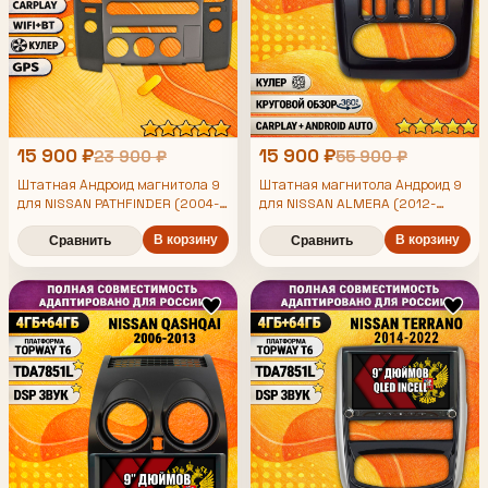
15 900 ₽
15 900 ₽
23 900 ₽
55 900 ₽
Штатная Андроид магнитола 9
Штатная магнитола Андроид 9
для NISSAN PATHFINDER (2004-
для NISSAN ALMERA (2012-
2014) Ниссан партфайндер,
2019), рамка черная матовая,
4/64гб, DSP, беспроводной
В корзину
4/64гб, DSP, 360 обзор,
В корзину
Сравнить
Сравнить
CarPlay и Android Auto, GPS и
беспроводной CarPlay и Android
ГЛОНАСС
Auto, GPS и ГЛОНАСС