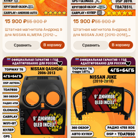
15 900 ₽
15 900 ₽
55 900 ₽
55 900 ₽
Штатная магнитола Андроид 9
Штатная магнитола Андроид 9
для NISSAN ALMERA (2012-
для NISSAN JUKE (2010-2018),
2019), рамка серая, 4/64гб, DSP,
4/64гб, DSP, 360 обзор,
360 обзор, беспроводной CarPlay
В корзину
беспроводной CarPlay и Android
В корзину
Сравнить
Сравнить
и Android Auto, GPS и ГЛОНАСС
Auto, GPS и ГЛОНАСС