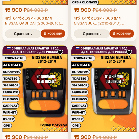
15 900 ₽
15 900 ₽
24 900 ₽
24 900 ₽
4гб+64гб с DSP и 360 для
4гб+64гб с DSP и 360 для
NISSAN QASHQAI (2006-2013),
NISSAN JUKE (2010-2018),
Android магнитола с DSP и
Android магнитола с DSP и
усилителем TDA7850
В корзину
усилителем TDA7850
В корзину
Сравнить
Сравнить
15 900 ₽
15 900 ₽
24 900 ₽
24 900 ₽