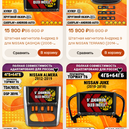
15 900 ₽
15 900 ₽
55 900 ₽
55 900 ₽
Штатная магнитола Андроид 9
Штатная магнитола Андроид 9
для NISSAN QASHQAI (2006-
для NISSAN TERRANO (2014-
2013), 4/64гб, DSP, 360 обзор,
2022), 4/64гб, DSP, 360 обзор,
беспроводной CarPlay и Android
В корзину
беспроводной CarPlay и Android
В корзину
Сравнить
Сравнить
Auto, GPS и ГЛОНАСС
Auto, GPS и ГЛОНАСС