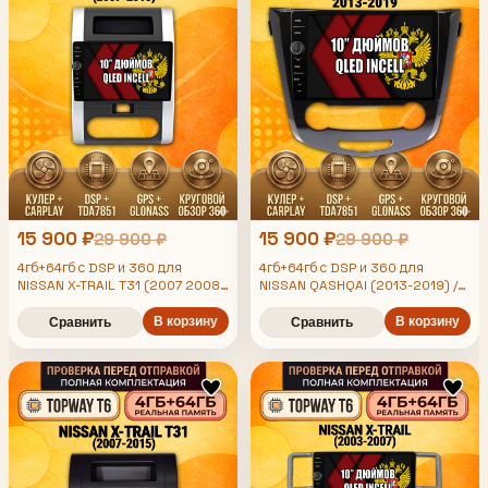
15 900 ₽
15 900 ₽
29 900 ₽
29 900 ₽
4гб+64гб с DSP и 360 для
4гб+64гб с DSP и 360 для
NISSAN X-TRAIL T31 (2007 2008
NISSAN QASHQAI (2013-2019) /
2009 2010 2011 2012 2013 2014
X-TRAIL (2013-2019), Android
2015) xtrail, Android магнитола
магнитола - Рамка под
В корзину
В корзину
Сравнить
Сравнить
кондиционер