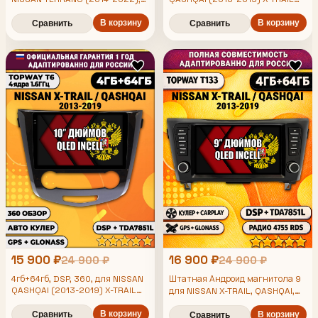
Android магнитола с DSP и
(2013-2019), Android магнитола
усилителем TDA7850
В корзину
с усилителем TDA7851 без слота
В корзину
Сравнить
Сравнить
сим, рамка под климат
15 900 ₽
16 900 ₽
24 900 ₽
24 900 ₽
4гб+64гб, DSP, 360, для NISSAN
Штатная Андроид магнитола 9
QASHQAI (2013-2019) X-TRAIL
для NISSAN X-TRAIL, QASHQAI,
(2013-2019), Android магнитола
T32 XTRAIL (2013-2022), для
с усилителем TDA7851 без слота
В корзину
Сравнить
комплектации без 360 обзора,
В корзину
Сравнить