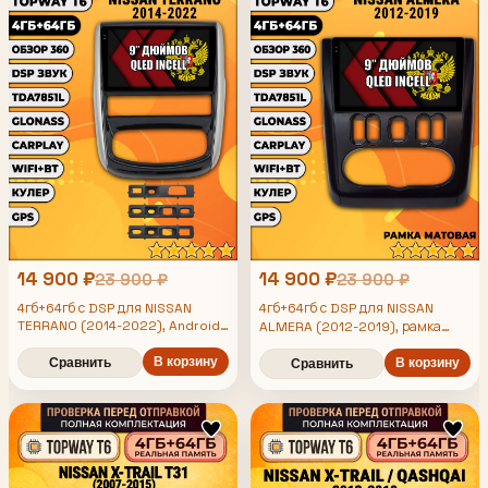
14 900 ₽
14 900 ₽
23 900 ₽
23 900 ₽
4гб+64гб с DSP для NISSAN
4гб+64гб с DSP для NISSAN
TERRANO (2014-2022), Android
ALMERA (2012-2019), рамка
магнитола, без слота под симку,
черная матовая, Android
усилитель звука TDA7851 и
В корзину
Сравнить
магнитола, без слота под симку,
В корзину
Сравнить
поддержка 360 камер
усилитель звука TDA7851 и
поддержка 360 камер