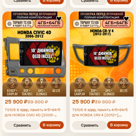
2011 2012) Хонда Цивик, Android
магнитола
В корзину
В корзину
Сравнить
Сравнить
магнитола
25 900 ₽
25 900 ₽
39 900 ₽
39 900 ₽
TS105 8 ядер, память 4гб+64гб
TS105 8 ядер, память 4гб+64гб
для HONDA CIVIC 4D (2006-
для HONDA CRV 4 (2012+),
2012), Android андроид
Android андроид магнитола DSP
QLED 4G LTE Carplay
магнитола DSP QLED 4G LTE
В корзину
В корзину
Сравнить
Сравнить
Carplay