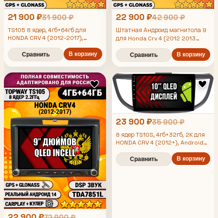
21 900 ₽
22 900 ₽
31 900 ₽
42 900 ₽
TS105 8 ядер, 4гб+64гб для
Штатная Андроид магнитола 9
HONDA CRV 4 (2012-2017),
для Honda Crv 4 (2012 2013
Android магнитола
2014 2015 2016 2017), TS105 8
В корзину
ядер, 4/64гб, Qled Incell,
Сравнить
В корзину
Сравнить
CarPlay/Android Auto, Gps/
Глонасс
23 900 ₽
35 900 ₽
8 ядер TS10S, 4гб+32гб, 2K для
HONDA CRV 4 (2012+), Android
магнитола
В корзину
Сравнить
22 900 ₽
72 900 ₽