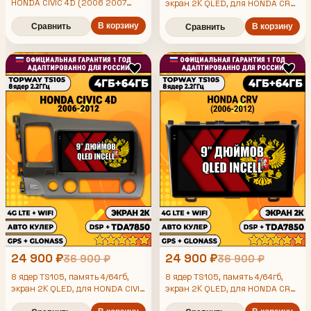
HONDA CIVIC 4D (2006 2007
экран 2К QLED, для HONDA CRV
2008 2009 2010 2011 2012)
4 (2012-2017), Android
Хонда Цивик, Android
В корзину
магнитола
Сравнить
В корзину
Сравнить
магнитола, Хонда Цивик
24 900 ₽
24 900 ₽
36 900 ₽
36 900 ₽
8 ядер TS105, память 4/64гб,
8 ядер TS105, память 4/64гб,
экран 2К QLED, для HONDA CIVIC
экран 2К QLED, для HONDA CRV
4D (2006 2007 2008 2009 2010
(2006-2012), Android