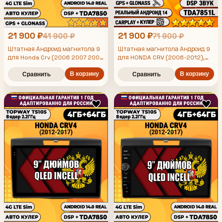
21 900 ₽
21 900 ₽
41 900 ₽
71 900 ₽
Штатная Андроид магнитола 9
Штатная магнитола Андроид 9
для Honda Crv (2006 2007 2008
для HONDA CRV (2006-2012),
2009 2010 2011 2012), TS105 8
4/64гб, DSP, Topway TS105,
ядер, 4/64гб, Qled Incell,
В корзину
беспроводной CarPlay и Android
В корзину
Сравнить
Сравнить
CarPlay/Android Auto, Gps/
Auto, GPS и ГЛОНАСС
Глонасс