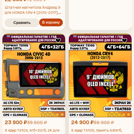
Штатная магнитола Андроид 9
для HONDA CRV 4 (2012-2017),
4/64гб, DSP, Topway TS105,
беспроводной CarPlay и Android
В корзину
Сравнить
Auto, GPS и ГЛОНАСС
23 900 ₽
24 900 ₽
35 900 ₽
36 900 ₽
8 ядер TS10S, 4гб+32гб, 2K для
8 ядер TS105, память 4/64гб,