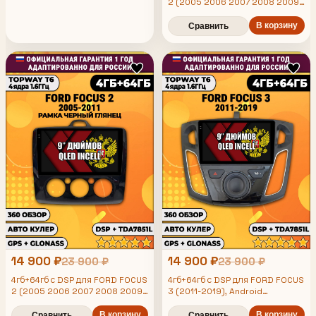
2 (2005 2006 2007 2008 2009
TDA7851 и поддержка 360 камер
2010 2011) Форд Фокус, под
климат, Android магнитола
В корзину
Сравнить
14 900 ₽
14 900 ₽
23 900 ₽
23 900 ₽
4гб+64гб с DSP для FORD FOCUS
4гб+64гб с DSP для FORD FOCUS
2 (2005 2006 2007 2008 2009
3 (2011-2019), Android
2010 2011) Форд Фокус, рамка
магнитола, без слота под симку,
черная глянцевая, под
В корзину
усилитель звука TDA7851 и
В корзину
Сравнить
Сравнить