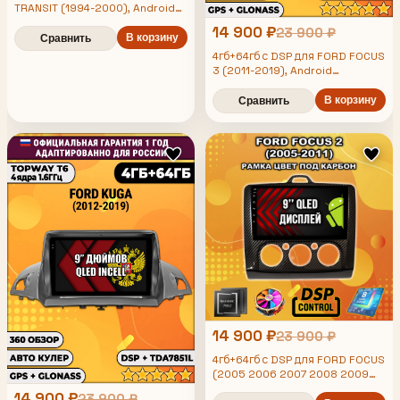
TRANSIT (1994-2000), Android
магнитола, без слота под симку,
14 900 ₽
23 900 ₽
усилитель звука TDA7851 и
В корзину
Сравнить
поддержка 360 камер
4гб+64гб с DSP для FORD FOCUS
3 (2011-2019), Android
магнитола, без слота под симку,
усилитель звука TDA7851 и
В корзину
Сравнить
поддержка 360 камер
14 900 ₽
23 900 ₽
4гб+64гб с DSP для FORD FOCUS
(2005 2006 2007 2008 2009
2010 2011) Фокус, под
14 900 ₽
23 900 ₽