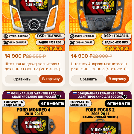
14 900 ₽
14 900 ₽
22 900 ₽
22 900 ₽
Штатная Андроид магнитола 9
Штатная Андроид магнитола 9
для FORD FOCUS 3 (2011-2019),
для FORD FOCUS 3 (2011-2019),
4/64гб, DSP, беспроводной
4/64гб, DSP, беспроводной
CarPlay и Android Auto, GPS и
В корзину
CarPlay и Android Auto, GPS и
В корзину
Сравнить
Сравнить
ГЛОНАСС
ГЛОНАСС