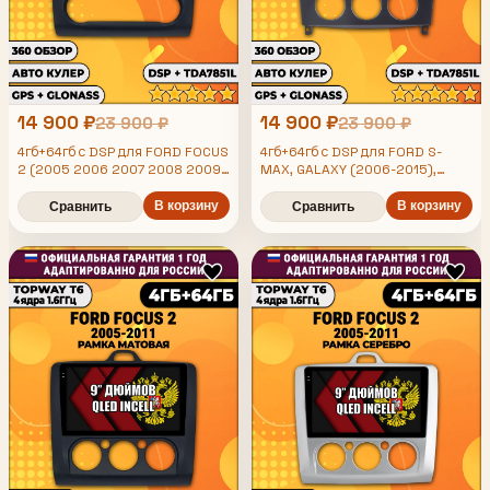
14 900 ₽
14 900 ₽
23 900 ₽
23 900 ₽
4гб+64гб с DSP для FORD FOCUS
4гб+64гб с DSP для FORD S-
2 (2005 2006 2007 2008 2009
MAX, GALAXY (2006-2015),
2010 2011) Форд Фокус, рамка
рамка черная глянцевая, под
черная матовая, под климат,
В корзину
кондиционер, Android
В корзину
Сравнить
Сравнить
Android магнитола
магнитола, без слота под симку,
усилитель звука TDA7851 и
поддержка 360 камер