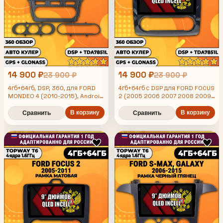
14 900 ₽
14 900 ₽
23 900 ₽
23 900 ₽
4гб+64гб, DSP, 360, для FORD
4гб+64гб с DSP для FORD FOCUS
MONDEO 4 (2010-2015), Android
2 (2005 2006 2007 2008 2009
магнитола с усилителем
2010 2011) Форд Фокус, рамка
TDA7851 без слота сим
В корзину
черная глянцевая, под климат,
В корзину
Сравнить
Сравнить
Android магнитола