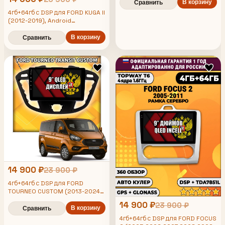
кондиционер, рамка под карбон
В корзину
Сравнить
4гб+64гб с DSP для FORD KUGA II
(2012-2019), Android
магнитола, без слота под симку,
усилитель звука TDA7851 и
В корзину
Сравнить
поддержка 360 камер
14 900 ₽
23 900 ₽
4гб+64гб с DSP для FORD
TOURNEO CUSTOM (2013-2024),
TRANSIT CUSTOM (2012-2024),
14 900 ₽
23 900 ₽
для комплектации без CD,
В корзину
Сравнить
Android магнитола, без слота
4гб+64гб с DSP для FORD FOCUS
под симку, усилитель звука