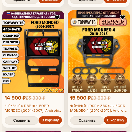
кондиционер, Android
поддержка 360 камер
магнитола
14 900 ₽
15 900 ₽
23 900 ₽
29 900 ₽
4гб+64гб с DSP для FORD
4гб+64гб с DSP и 360 для FORD
MONDEO (2004-2007), Android
MONDEO 4 (2010-2015), Android
магнитола, без слота под симку,
магнитола
усилитель звука TDA7851 и
В корзину
В корзину
Сравнить
Сравнить
поддержка 360 камер