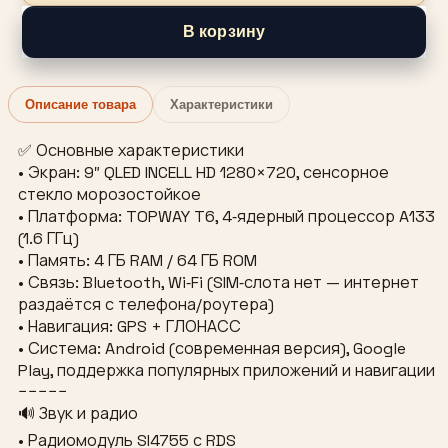
В корзину
Описание товара
Характеристики
✅ Основные характеристики
• Экран: 9″ QLED INCELL HD 1280×720, сенсорное
стекло морозостойкое
• Платформа: TOPWAY T6, 4‑ядерный процессор A133
(1.6 ГГц)
• Память: 4 ГБ RAM / 64 ГБ ROM
• Связь: Bluetooth, Wi‑Fi (SIM‑слота нет — интернет
раздаётся с телефона/роутера)
• Навигация: GPS + ГЛОНАСС
• Система: Android (современная версия), Google
Play, поддержка популярных приложений и навигации
−−−−−
🔊 Звук и радио
• Радиомодуль SI4755 с RDS