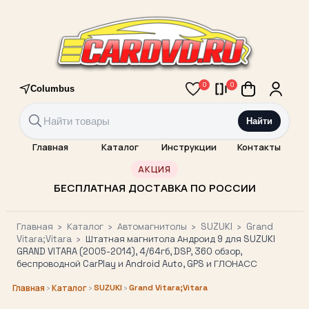
0
0
Columbus
Найти
Главная
Каталог
Инструкции
Контакты
АКЦИЯ
БЕСПЛАТНАЯ ДОСТАВКА ПО РОССИИ
Главная
›
Каталог
›
Автомагнитолы
›
SUZUKI
›
Grand
Vitara;Vitara
›
Штатная магнитола Андроид 9 для SUZUKI
GRAND VITARA (2005-2014), 4/64гб, DSP, 360 обзор,
беспроводной CarPlay и Android Auto, GPS и ГЛОНАСС
›
›
SUZUKI
›
Grand Vitara;Vitara
Главная
Каталог