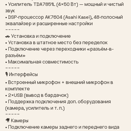
• Усилитель TDA7851L (4×50 Вт) — мощный и чистый
звук
• DSP‑процессор AK7604 (Asahi Kasei), 48‑полосный
эквалайзер и расширенные настройки
−−−−−
🚗 Установка и подключение
• Установка в штатное место без переделок
• Подключение через переходники «разъём-в-
разъём»
• Максимальная совместимость
−−−−−
🎙 Интерфейсы
• Встроенный микрофон + внешний микрофон в
комплекте
• 2×USB (вывод в бардачок)
• Поддержка подключения доп. оборудования
(камера, усилитель и т. п.)
−−−−−
🎥 Камеры
• Подключение камеры заднего и переднего вида