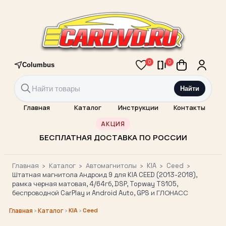
0
0
Columbus
Найти
Главная
Каталог
Инструкции
Контакты
АКЦИЯ
БЕСПЛАТНАЯ ДОСТАВКА ПО РОССИИ
Главная
›
Каталог
›
Автомагнитолы
›
KIA
›
Ceed
›
Штатная магнитола Андроид 9 для KIA CEED (2013-2018),
рамка черная матовая, 4/64гб, DSP, Topway TS105,
беспроводной CarPlay и Android Auto, GPS и ГЛОНАСС
›
›
KIA
›
Ceed
Главная
Каталог