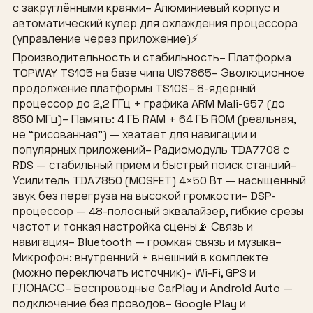
с закруглёнными краями– Алюминиевый корпус и
автоматический кулер для охлаждения процессора
(управление через приложение)⚡
Производительность и стабильность– Платформа
TOPWAY TS105 на базе чипа UIS7865– Эволюционное
продолжение платформы TS10S– 8-ядерный
процессор до 2,2 ГГц + графика ARM Mali-G57 (до
850 МГц)– Память: 4 ГБ RAM + 64 ГБ ROM (реальная,
не “рисованная”) — хватает для навигации и
популярных приложений– Радиомодуль TDA7708 с
RDS — стабильный приём и быстрый поиск станций–
Усилитель TDA7850 (MOSFET) 4×50 Вт — насыщенный
звук без перегруза на высокой громкости– DSP-
процессор — 48-полосный эквалайзер, гибкие срезы
частот и тонкая настройка сцены📡 Связь и
навигация– Bluetooth — громкая связь и музыка–
Микрофон: внутренний + внешний в комплекте
(можно переключать источник)– Wi-Fi, GPS и
ГЛОНАСС– Беспроводные CarPlay и Android Auto —
подключение без проводов– Google Play и