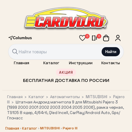
0
0
Columbus
Найти
Главная
Каталог
Инструкции
Контакты
АКЦИЯ
БЕСПЛАТНАЯ ДОСТАВКА ПО РОССИИ
Главная
›
Каталог
›
Автомагнитолы
›
MITSUBISHI
›
Pajero
III
›
Штатная Андроид магнитола 9 для Mitsubishi Pajero 3
(1999 2000 2001 2002 2003 2004 2005 2006), рамка черная,
TS105 8 ядер, 4/64гб, Qled Incell, CarPlay/Android Auto, Gps/
Глонасс
›
›
MITSUBISHI
›
Pajero III
Главная
Каталог