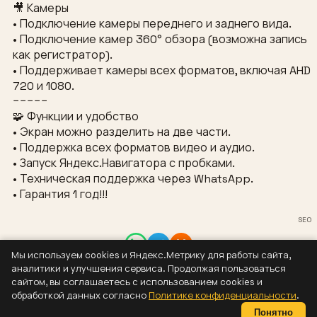
🎥 Камеры
• Подключение камеры переднего и заднего вида.
• Подключение камер 360° обзора (возможна запись
как регистратор).
• Поддерживает камеры всех форматов, включая AHD
720 и 1080.
−−−−−
🧩 Функции и удобство
• Экран можно разделить на две части.
• Поддержка всех форматов видео и аудио.
• Запуск Яндекс.Навигатора с пробками.
• Техническая поддержка через WhatsApp.
• Гарантия 1 год!!!
SEO
Мы используем cookies и Яндекс.Метрику для работы сайта,
Контакты
аналитики и улучшения сервиса. Продолжая пользоваться
8 (937) 304-44-55
сайтом, вы соглашаетесь с использованием cookies и
sizaus@bk.ru
обработкой данных согласно
Политике конфиденциальности
.
Политика конфиденциальности
Понятно