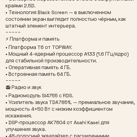
краями 2.5D.
• Технология Black Screen — в выключенном
состоянии экран выглядит полностью чёрным, как
штатный элемент интерьера.
−−−−−
⚡ Платформа и память
• Платформа T6 от TOPWAY.
• Мощный 4-ядерный процессор A133 (1.6 ГГц/ядро)
для стабильной производительности.
• Оперативная память 4 ГБ.
• Встроенная память 64 ГБ.
−−−−−
📻 Радио и звук
• Радиомодуль SI4755 с RDS.
• Усилитель звука TDA7851L — премиальное звучание,
мощность 4×50 Вт с низким коэффициентом
искажения.
• DSP-процессор AK7604 от Asahi Kasei для
улучшения звука.
• 48-полосный эквалайзер с расширенными