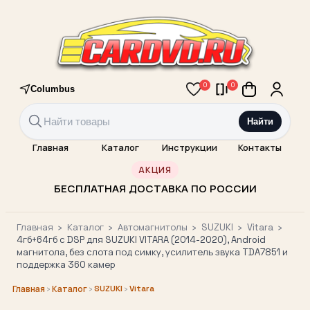
0
0
Columbus
Найти
Главная
Каталог
Инструкции
Контакты
АКЦИЯ
БЕСПЛАТНАЯ ДОСТАВКА ПО РОССИИ
Главная
›
Каталог
›
Автомагнитолы
›
SUZUKI
›
Vitara
›
4гб+64гб с DSP для SUZUKI VITARA (2014-2020), Android
магнитола, без слота под симку, усилитель звука TDA7851 и
поддержка 360 камер
›
›
SUZUKI
›
Vitara
Главная
Каталог