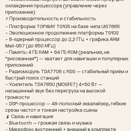
охлаждения процессора (управление через
приложение)
⚡ Производительность и стабильность
– Платформа TOPWAY TS105 на базе чипа UIS7865
– Эволюционное продолжение платформы TS10S
– 8-ядерный процессор до 2,2 ГГц + графика ARM
Mali-G57 (до 850 МГц)
– Память: 4 ГБ RAM + 64 ГБ ROM (реальная, не
“рисованная”) — хватает для навигации и популярных
приложений
– Радиомодуль TDA7708 с RDS — стабильный приём и
быстрый поиск станций
– Усилитель TDA7850 (MOSFET) 4×50 Вт —
насыщенный звук без перегруза на высокой
громкости
– DSP-процессор — 48-полосный эквалайзер, гибкие
срезы частот и тонкая настройка сцены
📡 Связь и навигация
– Bluetooth — громкая связь и музыка
– Микрофон: внутренний + внешний в комплекте