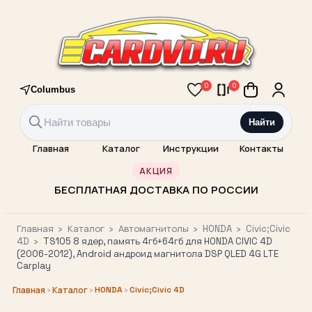
0
0
Columbus
Найти
Главная
Каталог
Инструкции
Контакты
АКЦИЯ
БЕСПЛАТНАЯ ДОСТАВКА ПО РОССИИ
Главная
›
Каталог
›
Автомагнитолы
›
HONDA
›
Civic;Civic
4D
›
TS105 8 ядер, память 4гб+64гб для HONDA CIVIC 4D
(2006-2012), Android андроид магнитола DSP QLED 4G LTE
Carplay
›
›
HONDA
›
Civic;Civic 4D
Главная
Каталог