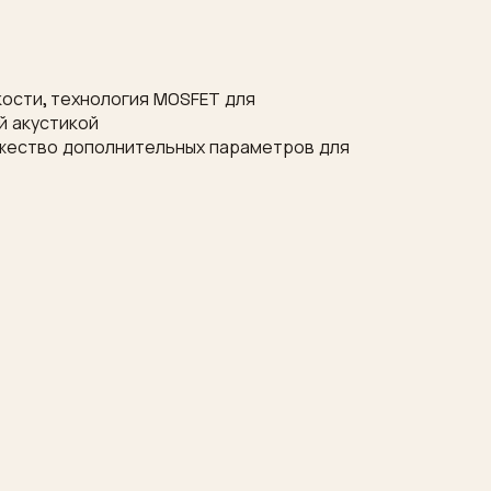
кости, технология MOSFET для
й акустикой
ожество дополнительных параметров для