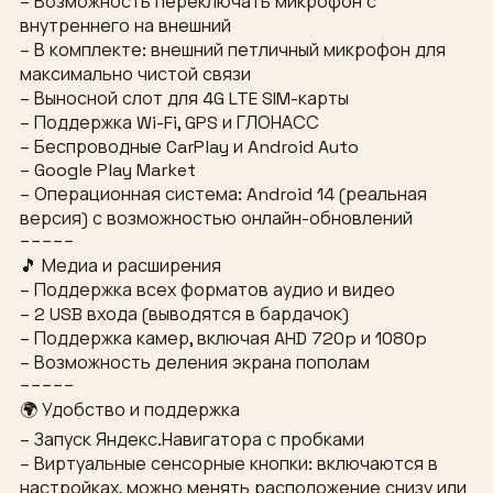
– Возможность переключать микрофон с
внутреннего на внешний
– В комплекте: внешний петличный микрофон для
максимально чистой связи
– Выносной слот для 4G LTE SIM-карты
– Поддержка Wi-Fi, GPS и ГЛОНАСС
– Беспроводные CarPlay и Android Auto
– Google Play Market
– Операционная система: Android 14 (реальная
версия) с возможностью онлайн-обновлений
−−−−−
🎵 Медиа и расширения
– Поддержка всех форматов аудио и видео
– 2 USB входа (выводятся в бардачок)
– Поддержка камер, включая AHD 720p и 1080p
– Возможность деления экрана пополам
−−−−−
🌍 Удобство и поддержка
– Запуск Яндекс.Навигатора с пробками
– Виртуальные сенсорные кнопки: включаются в
настройках, можно менять расположение снизу или