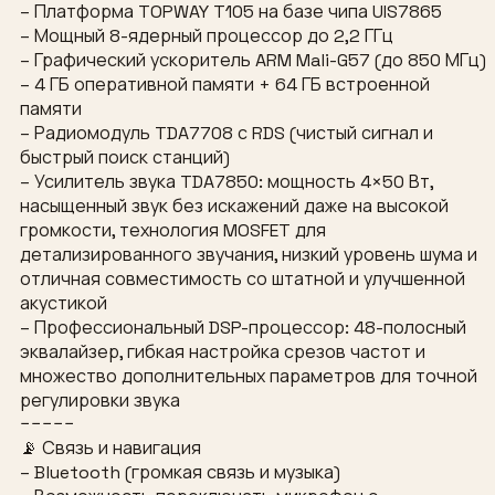
– Платформа TOPWAY T105 на базе чипа UIS7865
– Мощный 8-ядерный процессор до 2,2 ГГц
– Графический ускоритель ARM Mali-G57 (до 850 МГц)
– 4 ГБ оперативной памяти + 64 ГБ встроенной
памяти
– Радиомодуль TDA7708 с RDS (чистый сигнал и
быстрый поиск станций)
– Усилитель звука TDA7850: мощность 4×50 Вт,
насыщенный звук без искажений даже на высокой
громкости, технология MOSFET для
детализированного звучания, низкий уровень шума и
отличная совместимость со штатной и улучшенной
акустикой
– Профессиональный DSP-процессор: 48-полосный
эквалайзер, гибкая настройка срезов частот и
множество дополнительных параметров для точной
регулировки звука
−−−−−
📡 Связь и навигация
– Bluetooth (громкая связь и музыка)