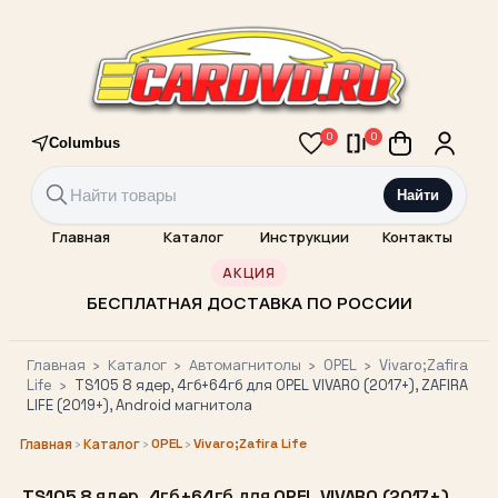
0
0
Columbus
Найти
Главная
Каталог
Инструкции
Контакты
АКЦИЯ
БЕСПЛАТНАЯ ДОСТАВКА ПО РОССИИ
Главная
›
Каталог
›
Автомагнитолы
›
OPEL
›
Vivaro;Zafira
Life
›
TS105 8 ядер, 4гб+64гб для OPEL VIVARO (2017+), ZAFIRA
LIFE (2019+), Android магнитола
›
›
OPEL
›
Vivaro;Zafira Life
Главная
Каталог
TS105 8 ядер, 4гб+64гб для OPEL VIVARO (2017+),