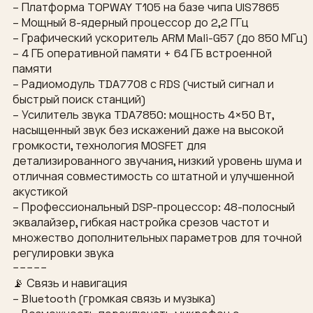
– Платформа TOPWAY T105 на базе чипа UIS7865
– Мощный 8-ядерный процессор до 2,2 ГГц
– Графический ускоритель ARM Mali-G57 (до 850 МГц)
– 4 ГБ оперативной памяти + 64 ГБ встроенной
памяти
– Радиомодуль TDA7708 с RDS (чистый сигнал и
быстрый поиск станций)
– Усилитель звука TDA7850: мощность 4×50 Вт,
насыщенный звук без искажений даже на высокой
громкости, технология MOSFET для
детализированного звучания, низкий уровень шума и
отличная совместимость со штатной и улучшенной
акустикой
– Профессиональный DSP-процессор: 48-полосный
эквалайзер, гибкая настройка срезов частот и
множество дополнительных параметров для точной
регулировки звука
−−−−−
📡 Связь и навигация
– Bluetooth (громкая связь и музыка)