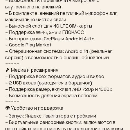
– Возможность переключать микрофон с
внутреннего на внешний
– В комплекте: внешний петличный микрофон для
максимально чистой связи
– Выносной слот для 4G LTE SIM-карты
– Поддержка Wi-Fi, GPS и ГЛОНАСС
– Беспроводные CarPlay и Android Auto
– Google Play Market
– Операционная система: Android 14 (реальная
версия) с возможностью онлайн-обновлений
−−−−−
🎵 Медиа и расширения
– Поддержка всех форматов аудио и видео
– 2 USB входа (выводятся в бардачок)
– Поддержка камер, включая AHD 720p и 1080p
– Возможность деления экрана пополам
−−−−−
🌍 Удобство и поддержка
– Запуск Яндекс.Навигатора с пробками
– Виртуальные сенсорные кнопки: включаются в
настройках, можно менять расположение снизу или