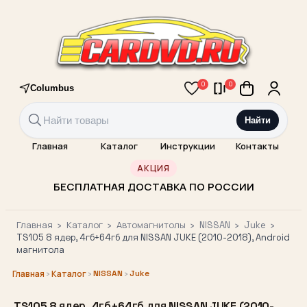
0
0
Columbus
Найти
Главная
Каталог
Инструкции
Контакты
АКЦИЯ
БЕСПЛАТНАЯ ДОСТАВКА ПО РОССИИ
Главная
›
Каталог
›
Автомагнитолы
›
NISSAN
›
Juke
›
TS105 8 ядер, 4гб+64гб для NISSAN JUKE (2010-2018), Android
магнитола
›
›
NISSAN
›
Juke
Главная
Каталог
TS105 8 ядер, 4гб+64гб для NISSAN JUKE (2010-