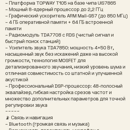
– Платформа TOPWAY T105 на базе чипа UIS7865
– Мощный 8-ядерный процессор до 2,2 ГГц
– Графический ускоритель ARM Mali-G57 (до 850 МГц)
– 4 ГБ оперативной памяти + 64 ГБ встроенной
памяти
– Радиомодуль TDA7708 с RDS (чистый сигнал и
быстрый поиск станций)
– Усилитель звука TDA7850: мощность 4×50 Вт,
насыщенный звук без искажений даже на высокой
громкости, технология MOSFET для
детализированного звучания, низкий уровень шума и
отличная совместимость со штатной и улучшенной
акустикой
– Профессиональный DSP-процессор: 48-полосный
эквалайзер, гибкая настройка срезов частот и
множество дополнительных параметров для точной
регулировки звука
−−−−−
📡 Связь и навигация
– Bluetooth (громкая связь и музыка)