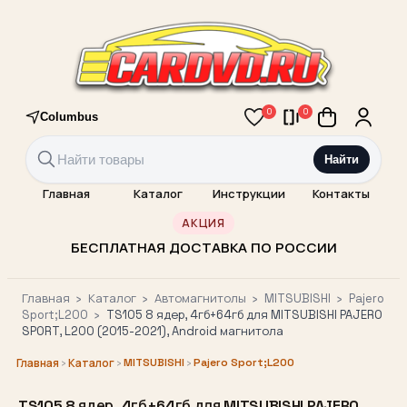
0
0
Columbus
Найти
Главная
Каталог
Инструкции
Контакты
АКЦИЯ
БЕСПЛАТНАЯ ДОСТАВКА ПО РОССИИ
Главная
›
Каталог
›
Автомагнитолы
›
MITSUBISHI
›
Pajero
Sport;L200
›
TS105 8 ядер, 4гб+64гб для MITSUBISHI PAJERO
SPORT, L200 (2015-2021), Android магнитола
›
›
MITSUBISHI
›
Pajero Sport;L200
Главная
Каталог
TS105 8 ядер, 4гб+64гб для MITSUBISHI PAJERO