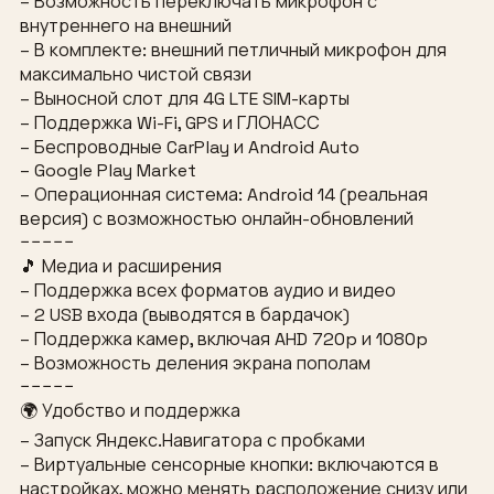
– Возможность переключать микрофон с
внутреннего на внешний
– В комплекте: внешний петличный микрофон для
максимально чистой связи
– Выносной слот для 4G LTE SIM-карты
– Поддержка Wi-Fi, GPS и ГЛОНАСС
– Беспроводные CarPlay и Android Auto
– Google Play Market
– Операционная система: Android 14 (реальная
версия) с возможностью онлайн-обновлений
−−−−−
🎵 Медиа и расширения
– Поддержка всех форматов аудио и видео
– 2 USB входа (выводятся в бардачок)
– Поддержка камер, включая AHD 720p и 1080p
– Возможность деления экрана пополам
−−−−−
🌍 Удобство и поддержка
– Запуск Яндекс.Навигатора с пробками
– Виртуальные сенсорные кнопки: включаются в
настройках, можно менять расположение снизу или