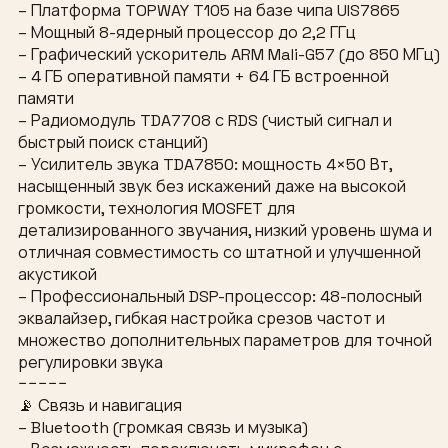
– Платформа TOPWAY T105 на базе чипа UIS7865
– Мощный 8-ядерный процессор до 2,2 ГГц
– Графический ускоритель ARM Mali-G57 (до 850 МГц)
– 4 ГБ оперативной памяти + 64 ГБ встроенной
памяти
– Радиомодуль TDA7708 с RDS (чистый сигнал и
быстрый поиск станций)
– Усилитель звука TDA7850: мощность 4×50 Вт,
насыщенный звук без искажений даже на высокой
громкости, технология MOSFET для
детализированного звучания, низкий уровень шума и
отличная совместимость со штатной и улучшенной
акустикой
– Профессиональный DSP-процессор: 48-полосный
эквалайзер, гибкая настройка срезов частот и
множество дополнительных параметров для точной
регулировки звука
−−−−−
📡 Связь и навигация
– Bluetooth (громкая связь и музыка)