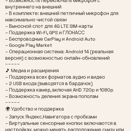
– Возможность переключать микрофон с
внутреннего на внешний
– В комплекте: внешний петличный микрофон для
максимально чистой связи
– Выносной слот для 4G LTE SIM-карты
– Поддержка Wi-Fi, GPS и ГЛОНАСС
– Беспроводные CarPlay и Android Auto
– Google Play Market
– Операционная система: Android 14 (реальная
версия) с возможностью онлайн-обновлений
−−−−−
🎵 Медиа и расширения
– Поддержка всех форматов аудио и видео
– 2 USB входа (выводятся в бардачок)
– Поддержка камер, включая AHD 720p и 1080p
– Возможность деления экрана пополам
−−−−−
🌍 Удобство и поддержка
– Запуск Яндекс.Навигатора с пробками
– Виртуальные сенсорные кнопки: включаются в
настройках, можно менять расположение снизу или