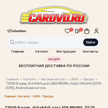
0
0
Columbus
Найти
Главная
Каталог
Инструкции
Контакты
АКЦИЯ
БЕСПЛАТНАЯ ДОСТАВКА ПО РОССИИ
Главная
›
Каталог
›
Автомагнитолы
›
LADA
›
Приора
›
TS105 8 ядер, 4гб+64гб для LADA PRIORA, ЛАДА ПРИОРА (2013-
2018), Android магнитола
›
›
LADA
›
Главная
Каталог
Приора
TS105 8 ядер, 4гб+64гб для LADA PRIORA, ЛАДА