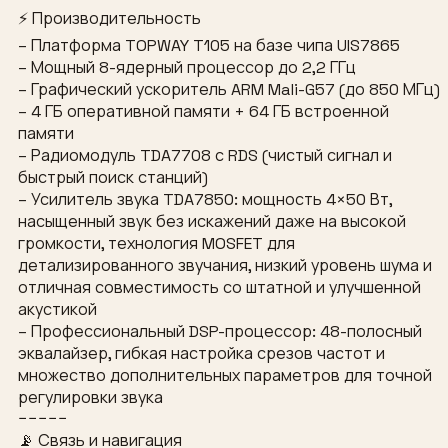
⚡ Производительность
– Платформа TOPWAY T105 на базе чипа UIS7865
– Мощный 8-ядерный процессор до 2,2 ГГц
– Графический ускоритель ARM Mali-G57 (до 850 МГц)
– 4 ГБ оперативной памяти + 64 ГБ встроенной
памяти
– Радиомодуль TDA7708 с RDS (чистый сигнал и
быстрый поиск станций)
– Усилитель звука TDA7850: мощность 4×50 Вт,
насыщенный звук без искажений даже на высокой
громкости, технология MOSFET для
детализированного звучания, низкий уровень шума и
отличная совместимость со штатной и улучшенной
акустикой
– Профессиональный DSP-процессор: 48-полосный
эквалайзер, гибкая настройка срезов частот и
множество дополнительных параметров для точной
регулировки звука
−−−−−
📡 Связь и навигация