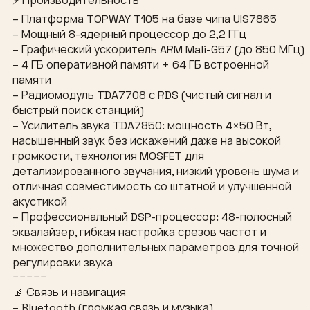
⚡ Производительность
– Платформа TOPWAY T105 на базе чипа UIS7865
– Мощный 8-ядерный процессор до 2,2 ГГц
– Графический ускоритель ARM Mali-G57 (до 850 МГц)
– 4 ГБ оперативной памяти + 64 ГБ встроенной
памяти
– Радиомодуль TDA7708 с RDS (чистый сигнал и
быстрый поиск станций)
– Усилитель звука TDA7850: мощность 4×50 Вт,
насыщенный звук без искажений даже на высокой
громкости, технология MOSFET для
детализированного звучания, низкий уровень шума и
отличная совместимость со штатной и улучшенной
акустикой
– Профессиональный DSP-процессор: 48-полосный
эквалайзер, гибкая настройка срезов частот и
множество дополнительных параметров для точной
регулировки звука
−−−−−
📡 Связь и навигация
– Bluetooth (громкая связь и музыка)