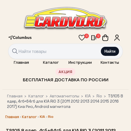
0
0
Columbus
Найти
Главная
Каталог
Инструкции
Контакты
АКЦИЯ
БЕСПЛАТНАЯ ДОСТАВКА ПО РОССИИ
Главная
›
Каталог
›
Автомагнитолы
›
KIA
›
Rio
›
TS105 8
ядер, 4гб+64гб для KIA RIO 3 (2011 2012 2013 2014 2015 2016
2017) Киа Рио, Android магнитола
›
›
KIA
›
Rio
Главная
Каталог
TS105 8 ядер, 4гб+64гб для KIA RIO 3 (2011 2012