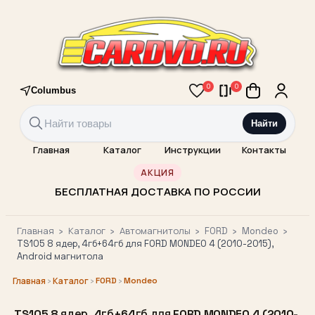
0
0
Columbus
Найти
Главная
Каталог
Инструкции
Контакты
АКЦИЯ
БЕСПЛАТНАЯ ДОСТАВКА ПО РОССИИ
Главная
›
Каталог
›
Автомагнитолы
›
FORD
›
Mondeo
›
TS105 8 ядер, 4гб+64гб для FORD MONDEO 4 (2010-2015),
Android магнитола
›
›
FORD
›
Mondeo
Главная
Каталог
TS105 8 ядер, 4гб+64гб для FORD MONDEO 4 (2010-