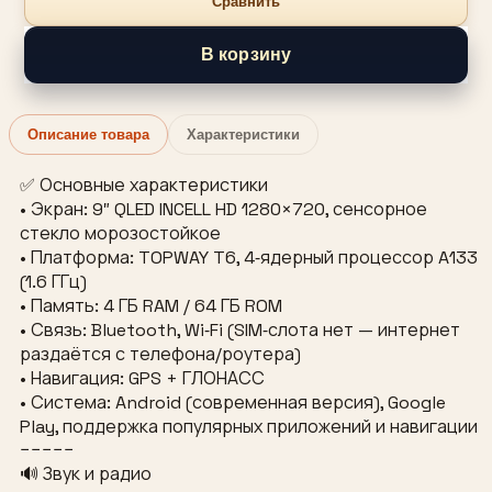
Сравнить
В корзину
Описание товара
Характеристики
✅ Основные характеристики
• Экран: 9″ QLED INCELL HD 1280×720, сенсорное
стекло морозостойкое
• Платформа: TOPWAY T6, 4‑ядерный процессор A133
(1.6 ГГц)
• Память: 4 ГБ RAM / 64 ГБ ROM
• Связь: Bluetooth, Wi‑Fi (SIM‑слота нет — интернет
раздаётся с телефона/роутера)
• Навигация: GPS + ГЛОНАСС
• Система: Android (современная версия), Google
Play, поддержка популярных приложений и навигации
−−−−−
🔊 Звук и радио