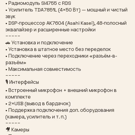
• Радиомодуль SI4755 с RDS
• Усилитель TDA7851L (4×50 Вт) — мощный и чистый
звук
• DSP‑процессор AK7604 (Asahi Kasei), 48‑полосный
эквалайзер и расширенные настройки
−−−−−
🚗 Установка и подключение
• Установка в штатное место без переделок
• Подключение через переходники «разъём-в-
разъём»
• Максимальная совместимость
−−−−−
🎙 Интерфейсы
• Встроенный микрофон + внешний микрофон в
комплекте
• 2×USB (вывод в бардачок)
• Поддержка подключения доп. оборудования
(камера, усилитель и т. п.)
−−−−−
🎥 Камеры