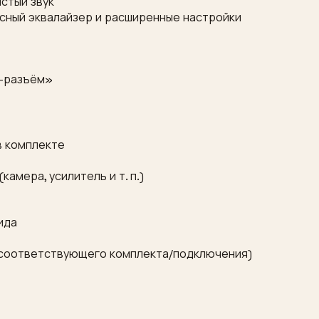
истый звук
лосный эквалайзер и расширенные настройки
в-разъём»
в комплекте
амера, усилитель и т. п.)
ида
и соответствующего комплекта/подключения)