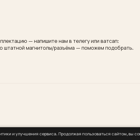
плектацию — напишите нам в телегу или ватсап:
то штатной магнитолы/разъёма — поможем подобрать.
литики и улучшения сервиса. Продолжая пользоваться сайтом, вы с