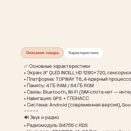
Описание товара
Характеристики
✅ Основные характеристики
• Экран: 9″ QLED INCELL HD 1280×720, сенсор
• Платформа: TOPWAY T6, 4‑ядерный процессор 
• Память: 4 ГБ RAM / 64 ГБ ROM
• Связь: Bluetooth, Wi‑Fi (SIM‑слота нет — и
• Навигация: GPS + ГЛОНАСС
• Система: Android (современная версия), Go
−−−−−
🔊 Звук и радио
• Радиомодуль SI4755 с RDS