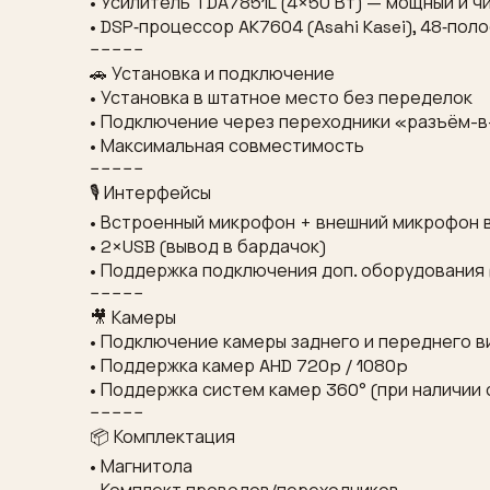
• Усилитель TDA7851L (4×50 Вт) — мощный и ч
• DSP‑процессор AK7604 (Asahi Kasei), 48‑по
−−−−−
🚗 Установка и подключение
• Установка в штатное место без переделок
• Подключение через переходники «разъём-
• Максимальная совместимость
−−−−−
🎙 Интерфейсы
• Встроенный микрофон + внешний микрофон 
• 2×USB (вывод в бардачок)
• Поддержка подключения доп. оборудования (к
−−−−−
🎥 Камеры
• Подключение камеры заднего и переднего в
• Поддержка камер AHD 720p / 1080p
• Поддержка систем камер 360° (при наличи
−−−−−
📦 Комплектация
• Магнитола