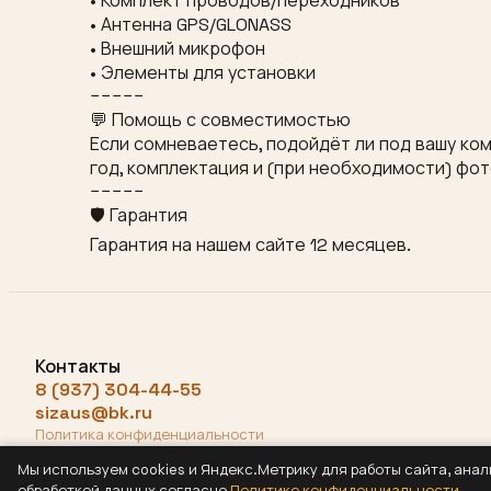
• Комплект проводов/переходников
• Антенна GPS/GLONASS
• Внешний микрофон
• Элементы для установки
−−−−−
💬 Помощь с совместимостью
Если сомневаетесь, подойдёт ли под вашу ком
год, комплектация и (при необходимости) фо
−−−−−
🛡 Гарантия
Гарантия на нашем сайте 12 месяцев.
Контакты
8 (937) 304-44-55
sizaus@bk.ru
Политика конфиденциальности
Мы используем cookies и Яндекс.Метрику для работы сайта, ана
обработкой данных согласно
Политике конфиденциальности
.