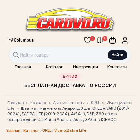
0
0
Columbus
Найти
Главная
Каталог
Инструкции
Контакты
АКЦИЯ
БЕСПЛАТНАЯ ДОСТАВКА ПО РОССИИ
Главная
›
Каталог
›
Автомагнитолы
›
OPEL
›
Vivaro;Zafira
Life
›
Штатная магнитола Андроид 9 для OPEL VIVARO (2017-
2024), ZAFIRA LIFE (2019-2024), 4/64гб, DSP, 360 обзор,
беспроводной CarPlay и Android Auto, GPS и ГЛОНАСС
›
›
OPEL
›
Vivaro;Zafira Life
Главная
Каталог