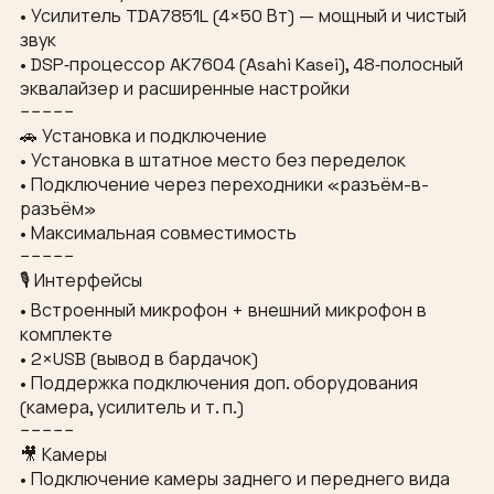
• Усилитель TDA7851L (4×50 Вт) — мощный и чистый
звук
• DSP‑процессор AK7604 (Asahi Kasei), 48‑полосный
эквалайзер и расширенные настройки
−−−−−
🚗 Установка и подключение
• Установка в штатное место без переделок
• Подключение через переходники «разъём-в-
разъём»
• Максимальная совместимость
−−−−−
🎙 Интерфейсы
• Встроенный микрофон + внешний микрофон в
комплекте
• 2×USB (вывод в бардачок)
• Поддержка подключения доп. оборудования
(камера, усилитель и т. п.)
−−−−−
🎥 Камеры
• Подключение камеры заднего и переднего вида