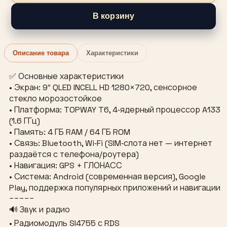
В корзину
Описание товара
Характеристики
✅ Основные характеристики
• Экран: 9″ QLED INCELL HD 1280×720, сенсорное
стекло морозостойкое
• Платформа: TOPWAY T6, 4‑ядерный процессор A133
(1.6 ГГц)
• Память: 4 ГБ RAM / 64 ГБ ROM
• Связь: Bluetooth, Wi‑Fi (SIM‑слота нет — интернет
раздаётся с телефона/роутера)
• Навигация: GPS + ГЛОНАСС
• Система: Android (современная версия), Google
Play, поддержка популярных приложений и навигации
−−−−−
🔊 Звук и радио
• Радиомодуль SI4755 с RDS