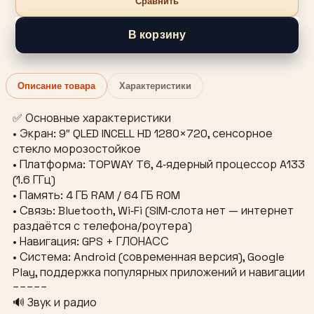
Сравнить
В корзину
Описание товара
Характеристики
✅ Основные характеристики
• Экран: 9″ QLED INCELL HD 1280×720, сенсорное
стекло морозостойкое
• Платформа: TOPWAY T6, 4‑ядерный процессор A133
(1.6 ГГц)
• Память: 4 ГБ RAM / 64 ГБ ROM
• Связь: Bluetooth, Wi‑Fi (SIM‑слота нет — интернет
раздаётся с телефона/роутера)
• Навигация: GPS + ГЛОНАСС
• Система: Android (современная версия), Google
Play, поддержка популярных приложений и навигации
−−−−−
🔊 Звук и радио