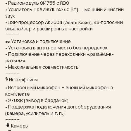
• Радиомодуль SI4755 с RDS
• Усилитель TDA7851L (4×50 Вт) — мощный и чистый
звук
• DSP‑процессор AK7604 (Asahi Kasei), 48‑полосный
эквалайзер и расширенные настройки
−−−−−
🚗 Установка и подключение
• Установка в штатное место без переделок
• Подключение через переходники «разъём-в-
разъём»
• Максимальная совместимость
−−−−−
🎙 Интерфейсы
• Встроенный микрофон + внешний микрофон в
комплекте
• 2×USB (вывод в бардачок)
• Поддержка подключения доп. оборудования
(камера, усилитель и т. п.)
−−−−−
🎥 Камеры