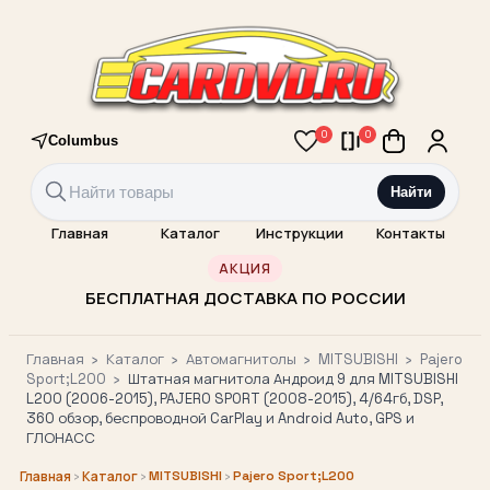
0
0
Columbus
Найти
Главная
Каталог
Инструкции
Контакты
АКЦИЯ
БЕСПЛАТНАЯ ДОСТАВКА ПО РОССИИ
Главная
›
Каталог
›
Автомагнитолы
›
MITSUBISHI
›
Pajero
Sport;L200
›
Штатная магнитола Андроид 9 для MITSUBISHI
L200 (2006-2015), PAJERO SPORT (2008-2015), 4/64гб, DSP,
360 обзор, беспроводной CarPlay и Android Auto, GPS и
ГЛОНАСС
›
›
MITSUBISHI
›
Pajero Sport;L200
Главная
Каталог