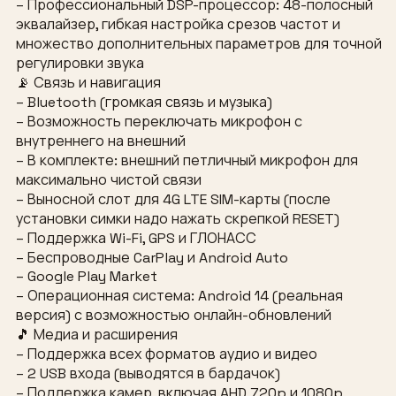
– Профессиональный DSP-процессор: 48-полосный
эквалайзер, гибкая настройка срезов частот и
множество дополнительных параметров для точной
регулировки звука
📡 Связь и навигация
– Bluetooth (громкая связь и музыка)
– Возможность переключать микрофон с
внутреннего на внешний
– В комплекте: внешний петличный микрофон для
максимально чистой связи
– Выносной слот для 4G LTE SIM-карты (после
установки симки надо нажать скрепкой RESET)
– Поддержка Wi-Fi, GPS и ГЛОНАСС
– Беспроводные CarPlay и Android Auto
– Google Play Market
– Операционная система: Android 14 (реальная
версия) с возможностью онлайн-обновлений
🎵 Медиа и расширения
– Поддержка всех форматов аудио и видео
– 2 USB входа (выводятся в бардачок)
– Поддержка камер, включая AHD 720p и 1080p