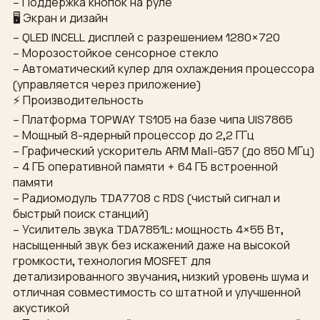
– Поддержка кнопок на руле
🖥 Экран и дизайн
– QLED INCELL дисплей с разрешением 1280×720
– Морозостойкое сенсорное стекло
– Автоматический кулер для охлаждения процессора
(управляется через приложение)
⚡ Производительность
– Платформа TOPWAY TS105 на базе чипа UIS7865
– Мощный 8-ядерный процессор до 2,2 ГГц
– Графический ускоритель ARM Mali-G57 (до 850 МГц)
– 4 ГБ оперативной памяти + 64 ГБ встроенной
памяти
– Радиомодуль TDA7708 с RDS (чистый сигнал и
быстрый поиск станций)
– Усилитель звука TDA7851L: мощность 4×55 Вт,
насыщенный звук без искажений даже на высокой
громкости, технология MOSFET для
детализированного звучания, низкий уровень шума и
отличная совместимость со штатной и улучшенной
акустикой