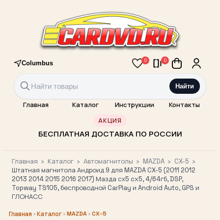
0
0
Columbus
Найти
Главная
Каталог
Инструкции
Контакты
АКЦИЯ
БЕСПЛАТНАЯ ДОСТАВКА ПО РОССИИ
Главная
›
Каталог
›
Автомагнитолы
›
MAZDA
›
CX-5
›
Штатная магнитола Андроид 9 для MAZDA CX-5 (2011 2012
2013 2014 2015 2016 2017) Мазда сх5 cx5, 4/64гб, DSP,
Topway TS105, беспроводной CarPlay и Android Auto, GPS и
ГЛОНАСС
›
›
MAZDA
›
CX-5
Главная
Каталог