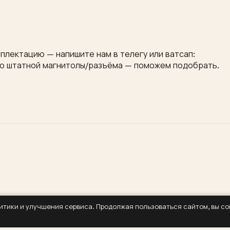
плектацию — напишите нам в телегу или ватсап:
то штатной магнитолы/разъёма — поможем подобрать.
литики и улучшения сервиса. Продолжая пользоваться сайтом, вы с