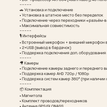
−−−−−
🚗 Установка и подключение
• Установка в штатное место без переделок
• Подключение через переходники «разъём-
• Максимальная совместимость
−−−−−
🎙 Интерфейсы
• Встроенный микрофон + внешний микрофон 
• 2×USB (вывод в бардачок)
• Поддержка подключения доп. оборудования (к
−−−−−
🎥 Камеры
• Подключение камеры заднего и переднего в
• Поддержка камер AHD 720p / 1080p
• Поддержка систем камер 360° (при наличи
−−−−−
📦 Комплектация
• Магнитола
• Комплект проводов/переходников
• Антенна GPS/GLONASS