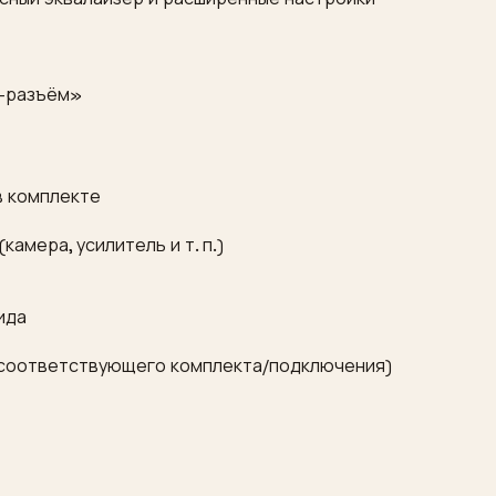
в-разъём»
в комплекте
амера, усилитель и т. п.)
ида
и соответствующего комплекта/подключения)