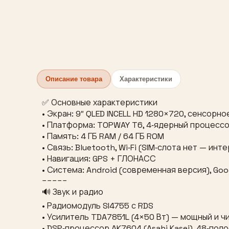
Описание товара
Характеристики
✅ Основные характеристики
• Экран: 9″ QLED INCELL HD 1280×720, сенсор
• Платформа: TOPWAY T6, 4‑ядерный процессор 
• Память: 4 ГБ RAM / 64 ГБ ROM
• Связь: Bluetooth, Wi‑Fi (SIM‑слота нет — и
• Навигация: GPS + ГЛОНАСС
• Система: Android (современная версия), Go
−−−−−
🔊 Звук и радио
• Радиомодуль SI4755 с RDS
• Усилитель TDA7851L (4×50 Вт) — мощный и ч
• DSP‑процессор AK7604 (Asahi Kasei), 48‑по