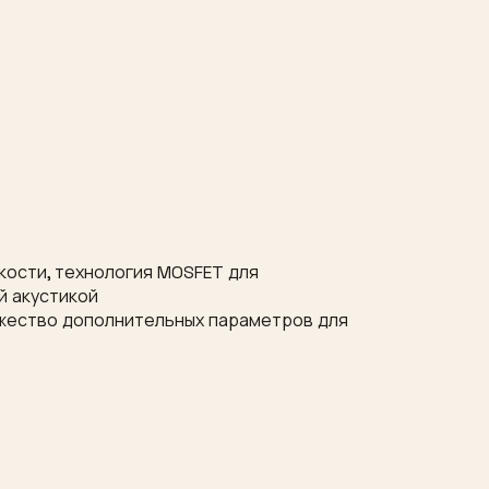
кости, технология MOSFET для
й акустикой
ожество дополнительных параметров для