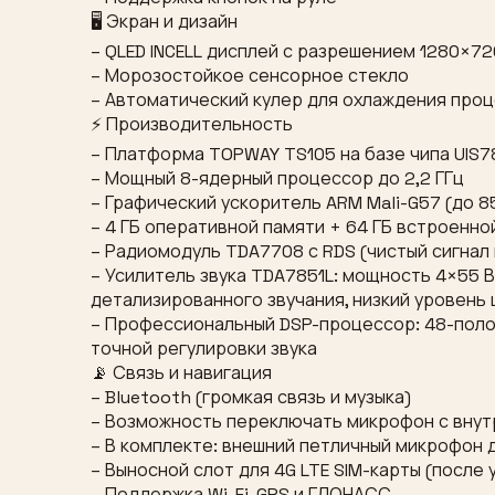
🖥 Экран и дизайн
– QLED INCELL дисплей с разрешением 1280×72
– Морозостойкое сенсорное стекло
– Автоматический кулер для охлаждения про
⚡ Производительность
– Платформа TOPWAY TS105 на базе чипа UIS7
– Мощный 8-ядерный процессор до 2,2 ГГц
– Графический ускоритель ARM Mali-G57 (до 8
– 4 ГБ оперативной памяти + 64 ГБ встроенно
– Радиомодуль TDA7708 с RDS (чистый сигнал 
– Усилитель звука TDA7851L: мощность 4×55 В
детализированного звучания, низкий уровень
– Профессиональный DSP-процессор: 48-поло
точной регулировки звука
📡 Связь и навигация
– Bluetooth (громкая связь и музыка)
– Возможность переключать микрофон с внут
– В комплекте: внешний петличный микрофон 
– Выносной слот для 4G LTE SIM-карты (после
– Поддержка Wi-Fi, GPS и ГЛОНАСС