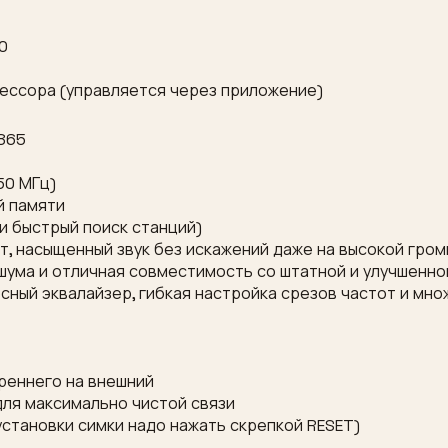
0
цессора (управляется через приложение)
865
50 МГц)
й памяти
и быстрый поиск станций)
т, насыщенный звук без искажений даже на высокой гром
 шума и отличная совместимость со штатной и улучшенно
сный эквалайзер, гибкая настройка срезов частот и мн
реннего на внешний
для максимально чистой связи
 установки симки надо нажать скрепкой RESET)