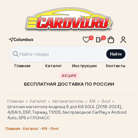
0
0
Columbus
Найти
Главная
Каталог
Инструкции
Контакты
АКЦИЯ
БЕСПЛАТНАЯ ДОСТАВКА ПО РОССИИ
Главная
›
Каталог
›
Автомагнитолы
›
KIA
›
Soul
›
Штатная магнитола Андроид 9 для KIA SOUL (2018-2024),
4/64гб, DSP, Topway TS105, беспроводной CarPlay и Android
Auto, GPS и ГЛОНАСС
›
›
KIA
›
Soul
Главная
Каталог