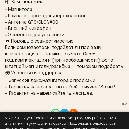
📦 Комплектация
• Магнитола
• Комплект проводов/переходников
• Антенна GPS/GLONASS
• Внешний микрофон
• Элементы для установки
💬 Помощь с совместимостью
Если сомневаетесь, подойдёт ли под вашу
комплектацию — напишите в чате Ozon:
год, комплектация и (при необходимости) фото
штатной магнитолы/разъёма — поможем подобрать.
🌍 Удобство и поддержка
– Запуск Яндекс.Навигатора с пробками
– Гарантия на возврат по любой причине 14 дней.
– Гарантия на нашем сайте 12 месяцев.
SEO
Мы используем cookies и Яндекс.Метрику для работы сайта,
Контакты
аналитики и улучшения сервиса. Продолжая пользоваться
8 (937) 304-44-55
сайтом, вы соглашаетесь с использованием cookies и