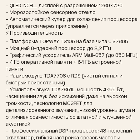
– QLED INCELL дисплей с разрешением 1280×720
– Морозостойкое сенсорное стекло
– Автоматический кулер для охлаждения процессора
(управляется через приложение)
⚡ Производительность
– Платформа TOPWAY TS105 на базе чипа UIS7865
– Мощный 8-ядерный процессор до 2,2 ГГц
– Графический ускоритель ARM Mali-G57 (до 850 МГц)
– 4 ГБ оперативной памяти + 64 ГБ встроенной
памяти
– Радиомодуль TDA7708 с RDS (чистый сигнал и
быстрый поиск станций)
– Усилитель звука TDA7851L: мощность 4×55 Вт,
насыщенный звук без искажений даже на высокой
громкости, технология MOSFET для
детализированного звучания, низкий уровень шума и
отличная совместимость со штатной и улучшенной
акустикой
– Профессиональный DSP-процессор: 48-полосный
эквалайзер, гибкая настройка срезов частот и