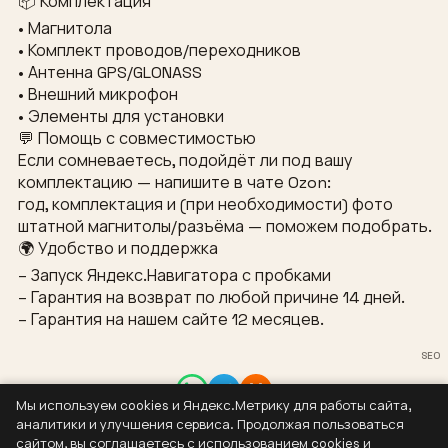
📦 Комплектация
• Магнитола
• Комплект проводов/переходников
• Антенна GPS/GLONASS
• Внешний микрофон
• Элементы для установки
💬 Помощь с совместимостью
Если сомневаетесь, подойдёт ли под вашу
комплектацию — напишите в чате Ozon:
год, комплектация и (при необходимости) фото
штатной магнитолы/разъёма — поможем подобрать.
🌍 Удобство и поддержка
– Запуск Яндекс.Навигатора с пробками
– Гарантия на возврат по любой причине 14 дней.
– Гарантия на нашем сайте 12 месяцев.
SEO
Мы используем cookies и Яндекс.Метрику для работы сайта,
Контакты
аналитики и улучшения сервиса. Продолжая пользоваться
8 (937) 304-44-55
сайтом, вы соглашаетесь с использованием cookies и