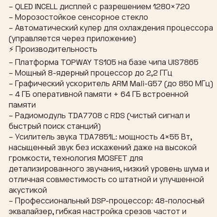
– QLED INCELL дисплей с разрешением 1280×720
– Морозостойкое сенсорное стекло
– Автоматический кулер для охлаждения процессора
(управляется через приложение)
⚡ Производительность
– Платформа TOPWAY TS105 на базе чипа UIS7865
– Мощный 8-ядерный процессор до 2,2 ГГц
– Графический ускоритель ARM Mali-G57 (до 850 МГц)
– 4 ГБ оперативной памяти + 64 ГБ встроенной
памяти
– Радиомодуль TDA7708 с RDS (чистый сигнал и
быстрый поиск станций)
– Усилитель звука TDA7851L: мощность 4×55 Вт,
насыщенный звук без искажений даже на высокой
громкости, технология MOSFET для
детализированного звучания, низкий уровень шума и
отличная совместимость со штатной и улучшенной
акустикой
– Профессиональный DSP-процессор: 48-полосный
эквалайзер, гибкая настройка срезов частот и