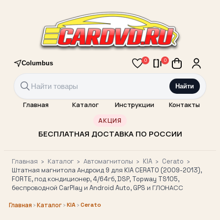
0
0
Columbus
Найти
Главная
Каталог
Инструкции
Контакты
АКЦИЯ
БЕСПЛАТНАЯ ДОСТАВКА ПО РОССИИ
Главная
›
Каталог
›
Автомагнитолы
›
KIA
›
Cerato
›
Штатная магнитола Андроид 9 для KIA CERATO (2009-2013),
FORTE, под кондиционер, 4/64гб, DSP, Topway TS105,
беспроводной CarPlay и Android Auto, GPS и ГЛОНАСС
›
›
KIA
›
Cerato
Главная
Каталог